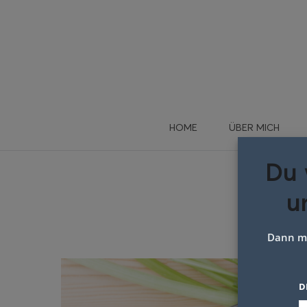
HOME
ÜBER MICH
Du 
u
Dann me
D