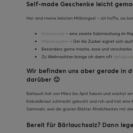
Self-made Geschenke leicht gema
Hier sind meine liebsten Mitbringsel – ich hoffe, sie 
Kräutersalz
– eine zweite Salzmischung im Rep
Malvenzucker
– Der lila Zucker eignet sich au
Besonders gerne mache, esse und verschenke 
Zu Weihnachten bringe ich dann oft
Apfelpuns
Wir befinden uns aber gerade in d
darüber 🙂
Bärlauch hat von März bis April Saison und wächst a
Koboldkraut schmeckt gekocht und roh und hat eine 
Sammeln, weil die grünen Blätter Ähnlichkeiten mit d
Bereit für Bärlauchsalz? Dann legen