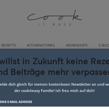
REZEPTE
KITCHENSTORIES
WORKSHOPS
E-BO
willst in Zukunft keine Rez
nd Beiträge mehr verpasse
Bärlauch-Salz
4. APRIL 2017
lde dich gleich für meinen kostenlosen Newsletter an und we
der cookiteasy Familie! Ich freu mich auf dich!
EINE E-MAIL ADRESSE