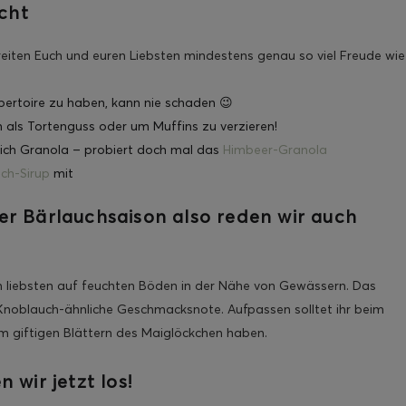
cht
bereiten Euch und euren Liebsten mindestens genau so viel Freude wie
ertoire zu haben, kann nie schaden 😉
ch als Tortenguss oder um Muffins zu verzieren!
ich Granola – probiert doch mal das
Himbeer-Granola
ch-Sirup
mit
er Bärlauchsaison also reden wir auch
m liebsten auf feuchten Böden in der Nähe von Gewässern. Das
Knoblauch-ähnliche Geschmacksnote. Aufpassen solltet ihr beim
em giftigen Blättern des Maiglöckchen haben.
 wir jetzt los!