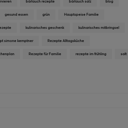
rvieren
bärlauch rezepte
bärlauch salz
blog
gesund essen
grün
Hauptspeise Familie
Rezepte
kulinarisches geschenk
kulinarisches mitbringsel
pt simone kemptner
Rezepte Alltagsküche
chenplan
Rezepte für Familie
rezepte im frühling
salt