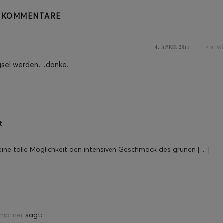
KOMMENTARE
4. APRIL 2017
ANTW
ngsel werden…danke.
t:
eine tolle Möglichkeit den intensiven Geschmack des grünen […]
emptner
sagt: