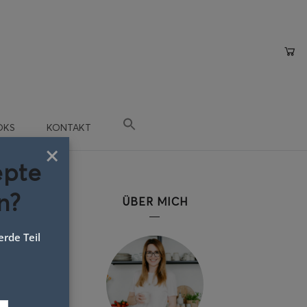
OKS
KONTAKT
×
epte
n?
ÜBER MICH
rde Teil