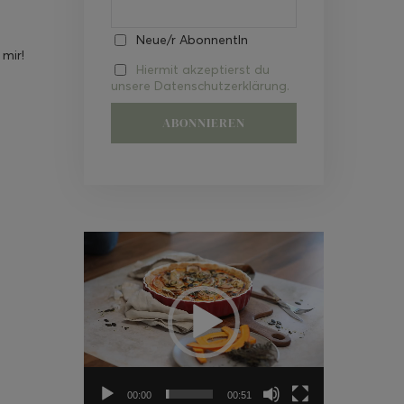
Neue/r AbonnentIn
 mir!
Hiermit akzeptierst du
unsere Datenschutzerklärung.
Video-
Player
00:00
00:51