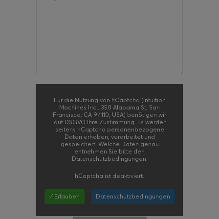
Für die Nutzung von hCaptcha (Intuition
Machines Inc., 350 Alabama St, San
Francisco, CA 94110, USA) benötigen wir
laut DSGVO Ihre Zustimmung. Es werden
seitens hCaptcha personenbezogene
Daten erhoben, verarbeitet und
gespeichert. Welche Daten genau
entnehmen Sie bitte den
Datenschutzbedingungen.
hCaptcha
ist deaktiviert.
✓ Erlauben
Datenschutzbedingungen