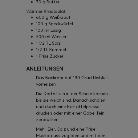
70
g
Butter
Warmer Krautsalat
600
g
Weißkraut
100
g
Speckwürfel
100
ml
Essig
500
ml
Wasser
1 1/2
TL
Salz
1/2
TL
Kümmel
1
Prise
Zucker
ANLEITUNGEN
Das Backrohr auf 190 Grad Heißluft
vorheizen.
Die Kartoffeln in der Schale kochen
bis sie weich sind. Danach schälen
und durch eine Kartoffelpresse
drücken oder mit einer Gabel fein
zerdrücken.
Mehl, Eier, Salz und eine Prise
Muskatnuss zugeben und mit den