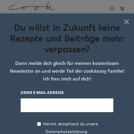
×
Du willst in Zukunft keine
Gebackene
Rezepte und Beiträge mehr
Kartoffelnudeln mit
verpassen?
warmen Krautsalat
Dann melde dich gleich für meinen kostenlosen
12. MÄRZ 2017
Newsletter an und werde Teil der cookiteasy Familie!
Ich freu mich auf dich!
DEINE E-MAIL ADRESSE
Hiermit akzeptierst du unsere
Datenschutzerklärung.