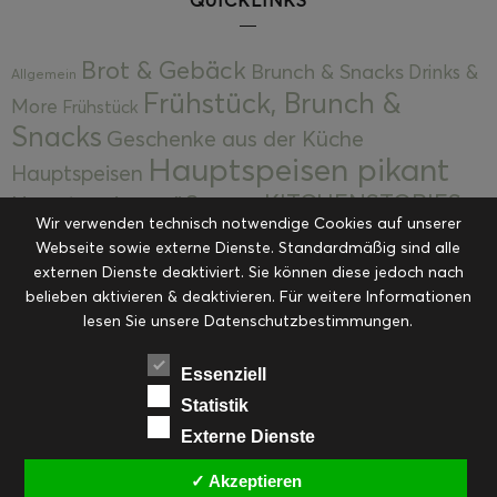
Brot & Gebäck
Brunch & Snacks
Drinks &
Allgemein
Frühstück, Brunch &
More
Frühstück
Snacks
Geschenke aus der Küche
Hauptspeisen pikant
Hauptspeisen
KITCHENSTORIES
Hauptspeisen süß
Kekse
Wir verwenden technisch notwendige Cookies auf unserer
Kuchen, Torten & Desserts
Kuchen und
Webseite sowie externe Dienste. Standardmäßig sind alle
Kulinarische Mitbringsel &
Desserts
externen Dienste deaktiviert. Sie können diese jedoch nach
Kulinarik
Eingemachtes
belieben aktivieren & deaktivieren. Für weitere Informationen
Resteküche
Ohne Kategorie
Ostern
lesen Sie unsere Datenschutzbestimmungen.
Slider
Startseite
Rezepte
Saisonal
Suppen, Salate & Vorspeisen
Vorspeisen &
Essenziell
Vorspeisen, Salate & Suppen
Suppen
Statistik
Weihnachten
Externe Dienste
Workshops & Events
✓ Akzeptieren