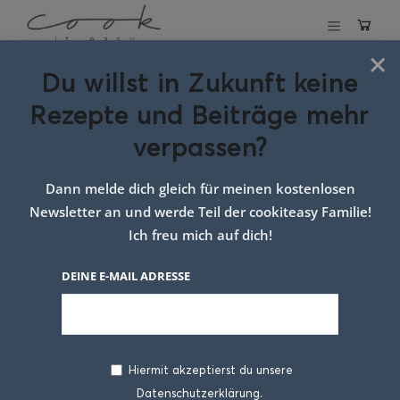
×
Du willst in Zukunft keine
Schlagwort:
Rezepte und Beiträge mehr
rezepte kartoffel
verpassen?
Dann melde dich gleich für meinen kostenlosen
Newsletter an und werde Teil der cookiteasy Familie!
Ich freu mich auf dich!
DEINE E-MAIL ADRESSE
Hiermit akzeptierst du unsere
Datenschutzerklärung.