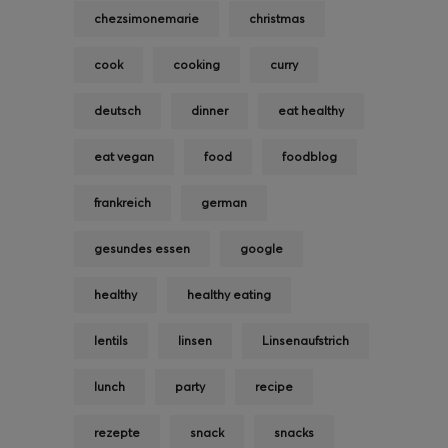
chezsimonemarie
christmas
cook
cooking
curry
deutsch
dinner
eat healthy
eat vegan
food
foodblog
frankreich
german
gesundes essen
google
healthy
healthy eating
lentils
linsen
Linsenaufstrich
lunch
party
recipe
rezepte
snack
snacks