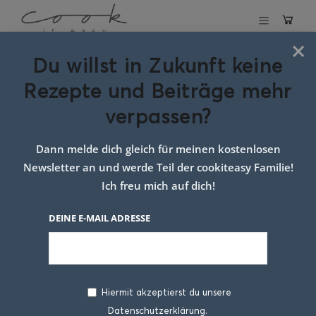
×
Du willst in Zukunft keine
Linsenaufstrich mit Curry
Rezepte und Beiträge mehr
verpassen?
14. DEZEMBER 2016
Dann melde dich gleich für meinen kostenlosen
Newsletter an und werde Teil der cookiteasy Familie!
Ich freu mich auf dich!
DEINE E-MAIL ADRESSE
Hiermit akzeptierst du unsere
Datenschutzerklärung.