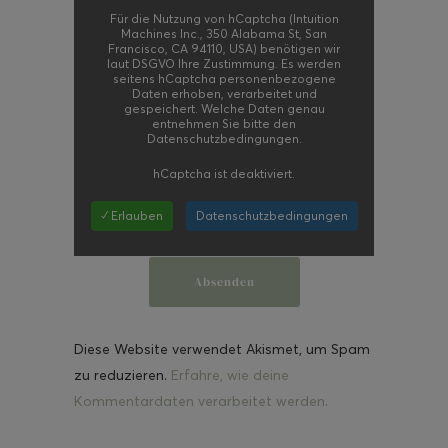
Für die Nutzung von hCaptcha (Intuition
Machines Inc., 350 Alabama St, San
Francisco, CA 94110, USA) benötigen wir
laut DSGVO Ihre Zustimmung. Es werden
seitens hCaptcha personenbezogene
Daten erhoben, verarbeitet und
gespeichert. Welche Daten genau
entnehmen Sie bitte den
Datenschutzbedingungen.
hCaptcha
ist deaktiviert.
✓ Erlauben
Datenschutzbedingungen
Diese Website verwendet Akismet, um Spam
zu reduzieren.
Erfahre, wie deine
Kommentardaten verarbeitet werden.