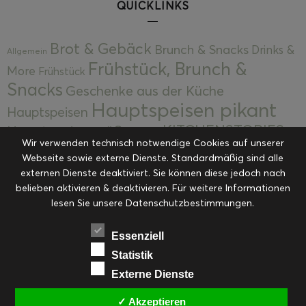
QUICKLINKS
Brot & Gebäck
Brunch & Snacks
Drinks &
Allgemein
Frühstück, Brunch &
More
Frühstück
Snacks
Geschenke aus der Küche
Hauptspeisen pikant
Hauptspeisen
KITCHENSTORIES
Hauptspeisen süß
Kekse
Wir verwenden technisch notwendige Cookies auf unserer
Kuchen, Torten & Desserts
Kuchen und
Webseite sowie externe Dienste. Standardmäßig sind alle
Kulinarische Mitbringsel &
Desserts
externen Dienste deaktiviert. Sie können diese jedoch nach
Kulinarik
Eingemachtes
belieben aktivieren & deaktivieren. Für weitere Informationen
Resteküche
Ohne Kategorie
Ostern
lesen Sie unsere Datenschutzbestimmungen.
Slider
Startseite
Rezepte
Saisonal
Suppen, Salate & Vorspeisen
Vorspeisen &
Essenziell
Vorspeisen, Salate & Suppen
Suppen
Statistik
Weihnachten
Externe Dienste
Workshops & Events
✓ Akzeptieren