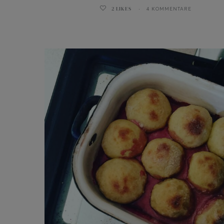
2
LIKES
4 KOMMENTARE
ghurt-Eis am Stil