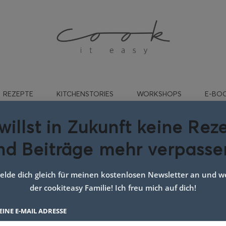
REZEPTE
KITCHENSTORIES
WORKSHOPS
E-BO
willst in Zukunft keine Rez
nd Beiträge mehr verpasse
gwort:
yummy
lde dich gleich für meinen kostenlosen Newsletter an und we
der cookiteasy Familie! Ich freu mich auf dich!
EINE E-MAIL ADRESSE