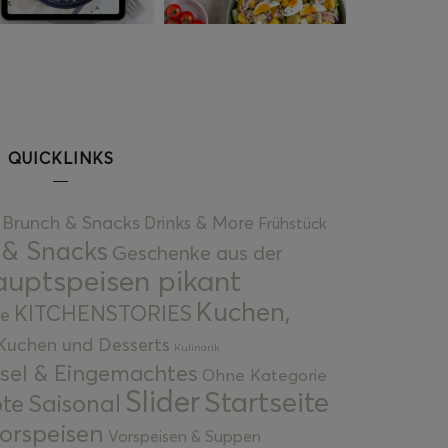
QUICKLINKS
Brunch & Snacks
Drinks & More
Frühstück
 & Snacks
Geschenke aus der
uptspeisen pikant
Kuchen,
KITCHENSTORIES
e
Kuchen und Desserts
Kulinarik
gsel & Eingemachtes
Ohne Kategorie
Slider
Startseite
te
Saisonal
orspeisen
Vorspeisen & Suppen