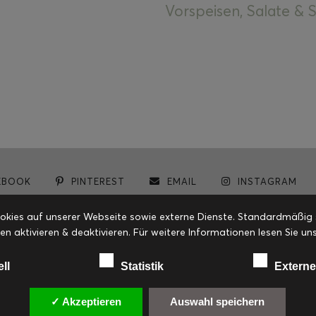
Vorspeisen, Salate &
EBOOK
PINTEREST
EMAIL
INSTAGRAM
© cookiteasy.at by Simone Kemptner | powered by
ECKER Digital IT Solutions
ies auf unserer Webseite sowie externe Dienste. Standardmäßig sin
en aktivieren & deaktivieren. Für weitere Informationen lesen Sie
ell
Statistik
Externe
✓ Akzeptieren
Auswahl speichern