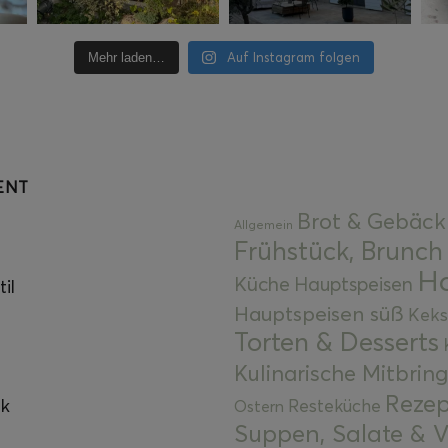
Auf Instagram folgen
Mehr laden…
ENT
Brot & Gebäck
Allgemein
Frühstück, Brunch
Ha
Küche
Hauptspeisen
il
Hauptspeisen süß
Keks
Torten & Desserts
Kulinarische Mitbrin
Rezep
ok
Resteküche
Ostern
Suppen, Salate & V