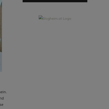
ein.
ind
ise