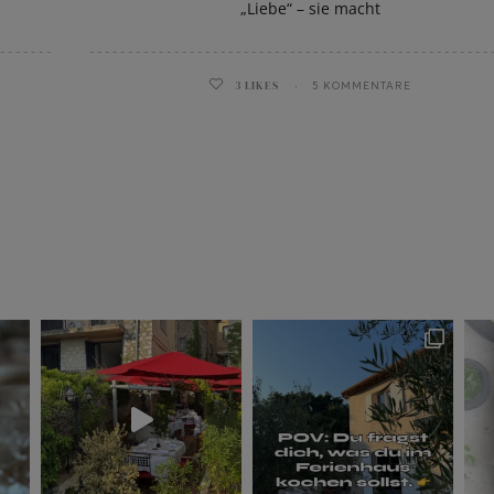
„Liebe“ – sie macht
3
LIKES
5 KOMMENTARE