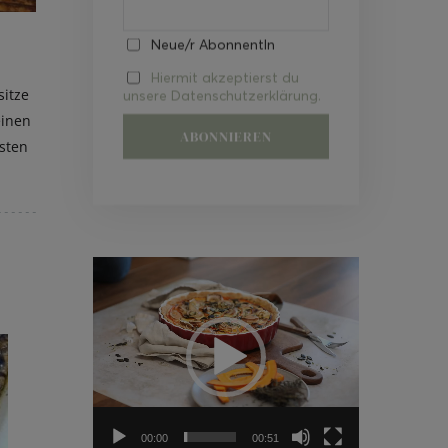
Neue/r AbonnentIn
Hiermit akzeptierst du
sitze
unsere Datenschutzerklärung.
einen
sten
Video-
Player
00:00
00:51