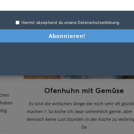
Hiermit akzeptierst du unsere Datenschutzerklärung.
n
Ofenhuhn mit Gemüse
uchen
h haben
Es sind die einfachen Dinge die mich sehr oft glückl
äßig
machen ?. So koche ich zwar unheimlich gerne, aber
dennoch keine Lust Stunden in der Küche zu verbrin
Da