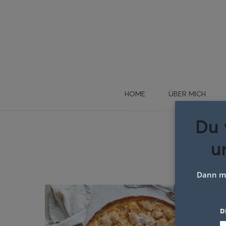
HOME
ÜBER MICH
Du 
u
Schla
Dann me
D