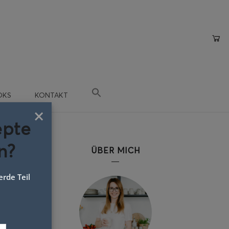
OKS
KONTAKT
×
epte
n?
ÜBER MICH
rde Teil