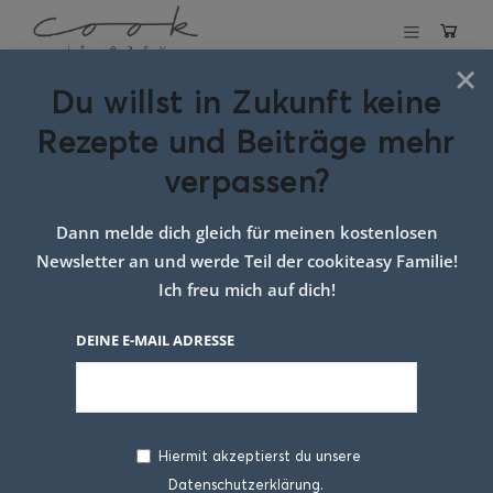
×
Du willst in Zukunft keine
Schlagwort:
Rezepte und Beiträge mehr
vegan food
verpassen?
Dann melde dich gleich für meinen kostenlosen
Newsletter an und werde Teil der cookiteasy Familie!
Ich freu mich auf dich!
DEINE E-MAIL ADRESSE
Hiermit akzeptierst du unsere
Datenschutzerklärung.