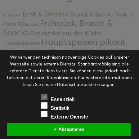
Brot & Gebäck
Brunch & Snacks
Drinks &
Allgemein
Frühstück, Brunch &
More
Frühstück
Snacks
Geschenke aus der Küche
Hauptspeisen pikant
Hauptspeisen
KITCHENSTORIES
Hauptspeisen süß
Kekse
Wir verwenden technisch notwendige Cookies auf unserer
Kuchen, Torten & Desserts
Kuchen und
Webseite sowie externe Dienste. Standardmäßig sind alle
Kulinarische Mitbringsel &
Desserts
externen Dienste deaktiviert. Sie können diese jedoch nach
Kulinarik
Eingemachtes
belieben aktivieren & deaktivieren. Für weitere Informationen
Resteküche
Ohne Kategorie
Ostern
lesen Sie unsere Datenschutzbestimmungen.
Slider
Startseite
Rezepte
Saisonal
Suppen, Salate & Vorspeisen
Vorspeisen &
Essenziell
Vorspeisen, Salate & Suppen
Suppen
Statistik
Weihnachten
Externe Dienste
Workshops & Events
✓ Akzeptieren