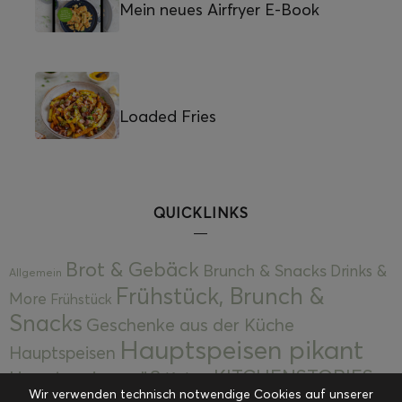
Mein neues Airfryer E-Book
Loaded Fries
QUICKLINKS
Brot & Gebäck
Brunch & Snacks
Drinks &
Allgemein
Frühstück, Brunch &
More
Frühstück
Snacks
Geschenke aus der Küche
Hauptspeisen pikant
Hauptspeisen
KITCHENSTORIES
Hauptspeisen süß
Kekse
Wir verwenden technisch notwendige Cookies auf unserer