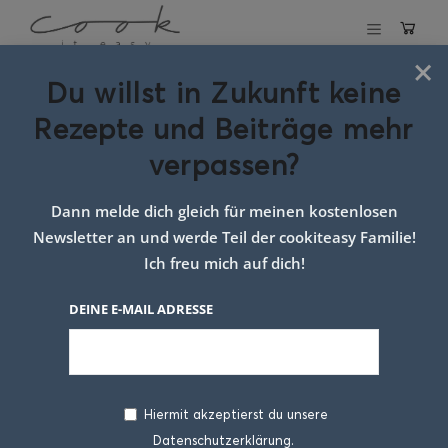
×
Du willst in Zukunft keine
Schlagwort:
Rezepte und Beiträge mehr
spargel
verpassen?
Dann melde dich gleich für meinen kostenlosen
Newsletter an und werde Teil der cookiteasy Familie!
Ich freu mich auf dich!
DEINE E-MAIL ADRESSE
Hiermit akzeptierst du unsere
Datenschutzerklärung.