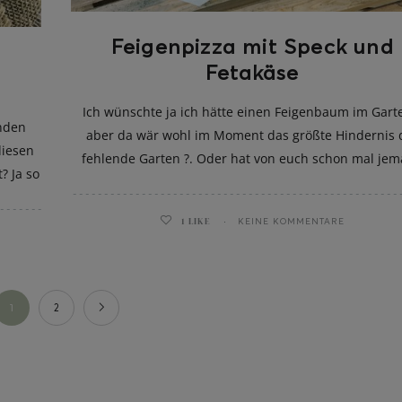
Feigenpizza mit Speck und
Fetakäse
Ich wünschte ja ich hätte einen Feigenbaum im Gart
änden
aber da wär wohl im Moment das größte Hindernis 
diesen
fehlende Garten ?. Oder hat von euch schon mal je
? Ja so
1
LIKE
KEINE KOMMENTARE
1
2