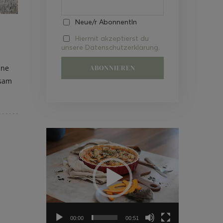
Neue/r AbonnentIn
Hiermit akzeptierst du
unsere Datenschutzerklärung.
ine
gsam
Video-
Player
00:00
00:51