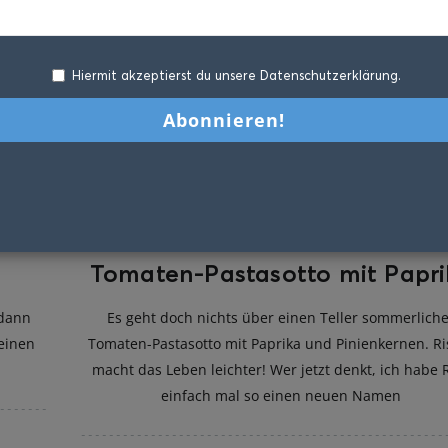
Hiermit akzeptierst du unsere Datenschutzerklärung.
Tomaten-Pastasotto mit Papri
 dann
Es geht doch nichts über einen Teller sommerlich
einen
Tomaten-Pastasotto mit Paprika und Pinienkernen. Ri
macht das Leben leichter! Wer jetzt denkt, ich habe 
einfach mal so einen neuen Namen