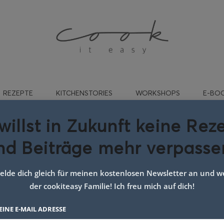
REZEPTE
KITCHENSTORIES
WORKSHOPS
E-BO
willst in Zukunft keine Rez
nd Beiträge mehr verpasse
ort:
blogger_de
lde dich gleich für meinen kostenlosen Newsletter an und we
der cookiteasy Familie! Ich freu mich auf dich!
EINE E-MAIL ADRESSE