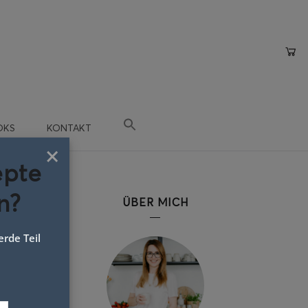
OKS
KONTAKT
×
epte
n?
ÜBER MICH
rde Teil