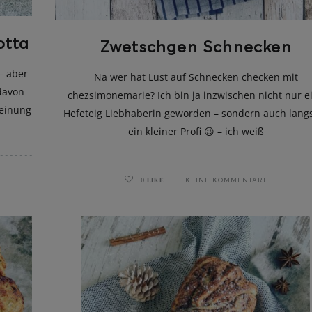
otta
Zwetschgen Schnecken
– aber
Na wer hat Lust auf Schnecken checken mit
 davon
chezsimonemarie? Ich bin ja inzwischen nicht nur e
Meinung
Hefeteig Liebhaberin geworden – sondern auch lan
ein kleiner Profi 😉 – ich weiß
0
LIKE
KEINE KOMMENTARE