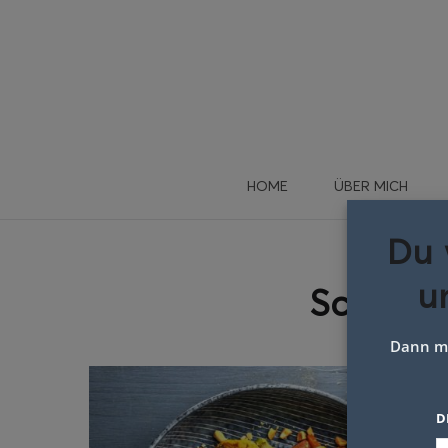
HOME
ÜBER MICH
Du 
u
Schlagw
Dann me
D