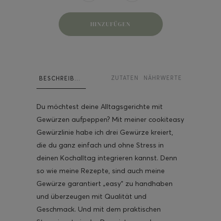
HINZUFÜGEN
ghurt-Eis am Stil
ZUTATEN
NÄHRWERTE
BESCHREIBUNG
Du möchtest deine Alltagsgerichte mit
Gewürzen aufpeppen?
Mit meiner cookiteasy
Gewürzlinie habe ich drei Gewürze kreiert,
die du
ganz einfach und ohne Stress
in
deinen Kochalltag integrieren kannst. Denn
so wie meine Rezepte, sind auch meine
Gewürze
garantiert „easy“ zu handhaben
und
überzeugen mit Qualität und
Geschmack
. Und mit dem
praktischen