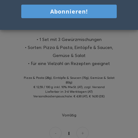
Meine cookiteasy Gewürzlinie
€
19.90
• 1 Set mit
3 Gewürzmischungen
• Sorten: Pizza & Pasta, Eintöpfe & Saucen,
Gemüse & Salat
• für eine Vielzahl an Rezepten geeignet
Pizza & Pasta (28g), Eintöpfe & Saucen (70g), Gemüse & Salat
(60g)
€ 12,59 / 100 g inkl. 10% MwSt. (AT), zzgl. Versand
Lieferbar in 3-4 Werktagen (AT)
Versandkostenpauschale: € 4,90 (AT), € 14,00 (DE)
Vorrätig
-
+