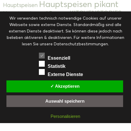
Hauptspeisen pikant
Hauptspeisen
KITCHENSTORIES
Hauptspeisen süß
Kekse
Wir verwenden technisch notwendige Cookies auf unserer
Kuchen, Torten & Desserts
Kuchen und
Webseite sowie externe Dienste. Standardmäßig sind alle
Kulinarische Mitbringsel &
Desserts
externen Dienste deaktiviert. Sie können diese jedoch nach
Kulinarik
Eingemachtes
belieben aktivieren & deaktivieren. Für weitere Informationen
Resteküche
Ohne Kategorie
Ostern
lesen Sie unsere Datenschutzbestimmungen.
Slider
Startseite
Rezepte
Saisonal
Suppen, Salate & Vorspeisen
Vorspeisen &
Essenziell
Vorspeisen, Salate & Suppen
Suppen
Statistik
Weihnachten
Externe Dienste
Workshops & Events
✓ Akzeptieren
Auswahl speichern
FACEBOOK
PINTEREST
EMAIL
INSTAGRAM
RSS
Personalisieren
© cookiteasy.at by Simone Kemptner | powered by
ECKER Digital IT Solutions