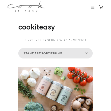
×
Du willst in Zukunft keine
cookiteasy
Rezepte und Beiträge mehr
verpassen?
EINZELNES ERGEBNIS WIRD ANGEZEIGT
Dann melde dich gleich für meinen kostenlosen
Newsletter an und werde Teil der cookiteasy Familie!
Ich freu mich auf dich!
DEINE E-MAIL ADRESSE
Hiermit akzeptierst du unsere
Datenschutzerklärung.