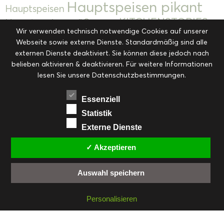
Hauptspeisen pikant
Hauptspeisen
KITCHENSTORIES
Hauptspeisen süß
Kekse
Wir verwenden technisch notwendige Cookies auf unserer
Kuchen, Torten & Desserts
Kuchen und
Webseite sowie externe Dienste. Standardmäßig sind alle
Kulinarische Mitbringsel &
Desserts
externen Dienste deaktiviert. Sie können diese jedoch nach
Kulinarik
Eingemachtes
belieben aktivieren & deaktivieren. Für weitere Informationen
Resteküche
Ohne Kategorie
Ostern
lesen Sie unsere Datenschutzbestimmungen.
Slider
Startseite
Rezepte
Saisonal
Suppen, Salate & Vorspeisen
Vorspeisen &
Essenziell
Vorspeisen, Salate & Suppen
Suppen
Statistik
Weihnachten
Externe Dienste
Workshops & Events
✓ Akzeptieren
Auswahl speichern
FACEBOOK
PINTEREST
EMAIL
INSTAGRAM
RSS
Personalisieren
© cookiteasy.at by Simone Kemptner | powered by
ECKER Digital IT Solutions