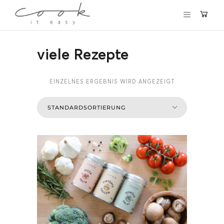
×
Du willst in Zukunft keine
viele Rezepte
Rezepte und Beiträge mehr
verpassen?
EINZELNES ERGEBNIS WIRD ANGEZEIGT
Dann melde dich gleich für meinen kostenlosen
Newsletter an und werde Teil der cookiteasy Familie!
Ich freu mich auf dich!
DEINE E-MAIL ADRESSE
Hiermit akzeptierst du unsere
Datenschutzerklärung.