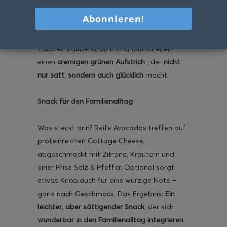
trotzdem
etwas Frisches, Nahrhaftes und
Leckeres
auf den Tisch soll, ist mein Avocado
Aufstrich die perfekte Wahl. Mit nur wenigen
Zutaten zauberst du im Handumdrehen
einen
cremigen grünen Aufstrich
, der
nicht
nur satt
,
sondern auch glücklich
macht.
Snack für den Familienalltag
Was steckt drin? Reife Avocados treffen auf
proteinreichen Cottage Cheese,
abgeschmeckt mit Zitrone, Kräutern und
einer Prise Salz & Pfeffer. Optional sorgt
etwas Knoblauch für eine würzige Note –
ganz nach Geschmack. Das Ergebnis:
Ein
leichter, aber sättigender Snack
, der sich
wunderbar in den Familienalltag integrieren