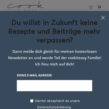
×
Du willst in Zukunft keine
Avocado Aufstrich
Rezepte und Beiträge mehr
verpassen?
24. APRIL 2025
Dann melde dich gleich für meinen kostenlosen
Newsletter an und werde Teil der cookiteasy Familie!
Ich freu mich auf dich!
DEINE E-MAIL ADRESSE
Hiermit akzeptierst du unsere
Wenn es mal wieder schnell gehen muss und
Datenschutzerklärung.