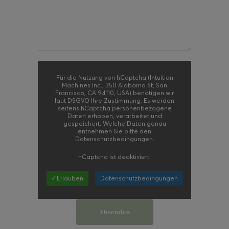
Für die Nutzung von hCaptcha (Intuition
Machines Inc., 350 Alabama St, San
Francisco, CA 94110, USA) benötigen wir
laut DSGVO Ihre Zustimmung. Es werden
seitens hCaptcha personenbezogene
Daten erhoben, verarbeitet und
gespeichert. Welche Daten genau
entnehmen Sie bitte den
Datenschutzbedingungen.
hCaptcha
ist deaktiviert.
✓ Erlauben
Datenschutzbedingungen