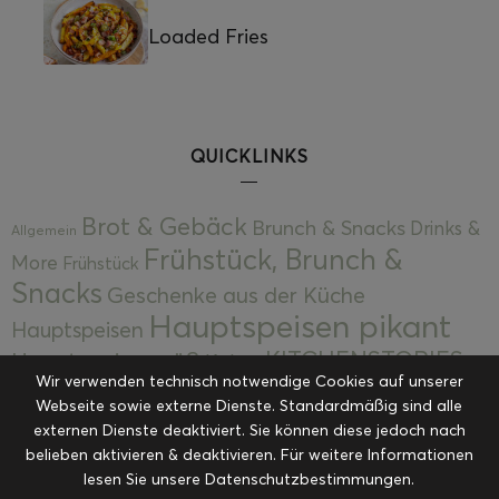
Loaded Fries
QUICKLINKS
Brot & Gebäck
Brunch & Snacks
Drinks &
Allgemein
Frühstück, Brunch &
More
Frühstück
Snacks
Geschenke aus der Küche
Hauptspeisen pikant
Hauptspeisen
KITCHENSTORIES
Hauptspeisen süß
Kekse
Wir verwenden technisch notwendige Cookies auf unserer
Kuchen, Torten & Desserts
Kuchen und
Webseite sowie externe Dienste. Standardmäßig sind alle
Kulinarische Mitbringsel &
Desserts
externen Dienste deaktiviert. Sie können diese jedoch nach
Kulinarik
Eingemachtes
belieben aktivieren & deaktivieren. Für weitere Informationen
Resteküche
Ohne Kategorie
Ostern
lesen Sie unsere Datenschutzbestimmungen.
Slider
Startseite
Rezepte
Saisonal