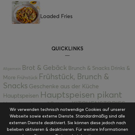
Loaded Fries
QUICKLINKS
Brot & Gebäck
Brunch & Snacks
Drinks &
Allgemein
Frühstück, Brunch &
More
Frühstück
Snacks
Geschenke aus der Küche
Hauptspeisen pikant
Hauptspeisen
KITCHENSTORIES
Hauptspeisen süß
Kekse
Wir verwenden technisch notwendige Cookies auf unserer
Kuchen, Torten & Desserts
Kuchen und
Webseite sowie externe Dienste. Standardmäßig sind alle
Kulinarische Mitbringsel &
Desserts
externen Dienste deaktiviert. Sie können diese jedoch nach
Kulinarik
Eingemachtes
belieben aktivieren & deaktivieren. Für weitere Informationen
Resteküche
Ohne Kategorie
Ostern