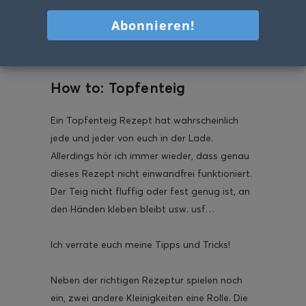
Nicht noch so ein Marillen Knödel Rezept?
DOCH! Nämlich MEINE Marillenknödel in
Nussbrösel – ein Gedicht, sag ich euch.
How to: Topfenteig
Ein Topfenteig Rezept hat wahrscheinlich
jede und jeder von euch in der Lade.
Allerdings hör ich immer wieder, dass genau
dieses Rezept nicht einwandfrei funktioniert.
Der Teig nicht fluffig oder fest genug ist, an
den Händen kleben bleibt usw. usf…
Ich verrate euch meine Tipps und Tricks!
Neben der richtigen Rezeptur spielen noch
ein, zwei andere Kleinigkeiten eine Rolle. Die