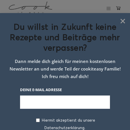
×
Du willst in Zukunft keine
Marillenknödel in
Rezepte und Beiträge mehr
Nussbrösel
verpassen?
8. JULI 2020
Dann melde dich gleich für meinen kostenlosen
Newsletter an und werde Teil der cookiteasy Familie!
Ich freu mich auf dich!
DEINE E-MAIL ADRESSE
Hiermit akzeptierst du unsere
Datenschutzerklärung.