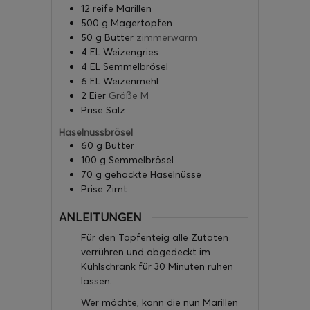
12
reife Marillen
500
g
Magertopfen
50
g
Butter
zimmerwarm
4
EL
Weizengries
4
EL
Semmelbrösel
6
EL
Weizenmehl
2
Eier
Größe M
Prise
Salz
Haselnussbrösel
60
g
Butter
100
g
Semmelbrösel
70
g
gehackte Haselnüsse
Prise
Zimt
ANLEITUNGEN
Für den Topfenteig alle Zutaten
verrühren und abgedeckt im
Kühlschrank für 30 Minuten ruhen
lassen.
Wer möchte, kann die nun Marillen