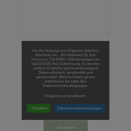
Für die Nutzung von hCaptcha (Intuition
Machines Inc., 350 Alabama St, San
Francisco, CA 94110, USA) benötigen wir
laut DSGVO Ihre Zustimmung. Es werden
seitens hCaptcha personenbezogene
Daten erhoben, verarbeitet und
gespeichert. Welche Daten genau
entnehmen Sie bitte den
Datenschutzbedingungen.
hCaptcha
ist deaktiviert.
✓ Erlauben
Datenschutzbedingungen