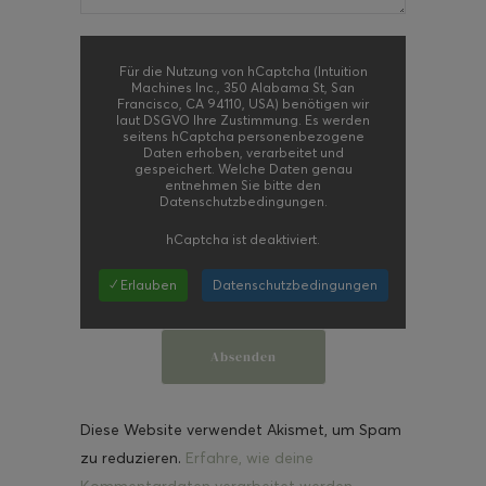
Für die Nutzung von hCaptcha (Intuition
Machines Inc., 350 Alabama St, San
Francisco, CA 94110, USA) benötigen wir
laut DSGVO Ihre Zustimmung. Es werden
seitens hCaptcha personenbezogene
Daten erhoben, verarbeitet und
gespeichert. Welche Daten genau
entnehmen Sie bitte den
Datenschutzbedingungen.
hCaptcha
ist deaktiviert.
✓ Erlauben
Datenschutzbedingungen
Diese Website verwendet Akismet, um Spam
zu reduzieren.
Erfahre, wie deine