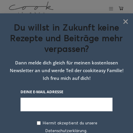
×
Du willst in Zukunft keine
Überbackenes Dunglbrot
Rezepte und Beiträge mehr
mit Speck und Käse
verpassen?
18. OKTOBER 2019
Dann melde dich gleich für meinen kostenlosen
Newsletter an und werde Teil der cookiteasy Familie!
Ich freu mich auf dich!
DEINE E-MAIL ADRESSE
Hiermit akzeptierst du unsere
Datenschutzerklärung.