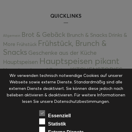
QUICKLINKS
Brot & Gebäck
Brunch & Snacks
Drinks &
Allgemein
Frühstück, Brunch &
More
Frühstück
Snacks
Geschenke aus der Küche
Hauptspeisen pikant
Hauptspeisen
KITCHENSTORIES
Hauptspeisen süß
Kekse
Wir verwenden technisch notwendige Cookies auf unserer
Kuchen, Torten & Desserts
Kuchen und
Webseite sowie externe Dienste. Standardmäßig sind alle
Kulinarische Mitbringsel &
Desserts
externen Dienste deaktiviert. Sie können diese jedoch nach
Kulinarik
Eingemachtes
belieben aktivieren & deaktivieren. Für weitere Informationen
Resteküche
Ohne Kategorie
Ostern
lesen Sie unsere Datenschutzbestimmungen.
Slider
Startseite
Rezepte
Saisonal
Suppen, Salate & Vorspeisen
Vorspeisen &
Essenziell
Vorspeisen, Salate & Suppen
Suppen
Statistik
Weihnachten
Workshops & Events