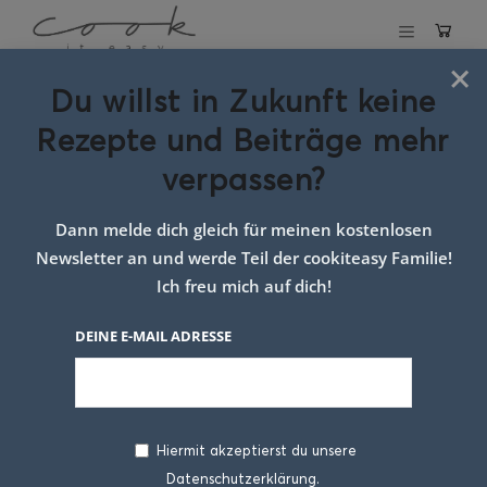
×
Du willst in Zukunft keine
Schlagwort:
Rezepte und Beiträge mehr
überbackene
verpassen?
vollkorn brote
Dann melde dich gleich für meinen kostenlosen
Newsletter an und werde Teil der cookiteasy Familie!
Ich freu mich auf dich!
DEINE E-MAIL ADRESSE
Hiermit akzeptierst du unsere
Datenschutzerklärung.