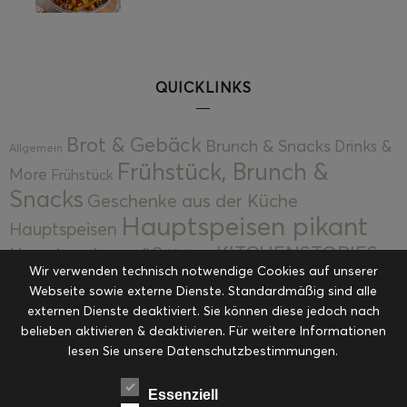
QUICKLINKS
Brot & Gebäck
Brunch & Snacks
Drinks &
Allgemein
Frühstück, Brunch &
More
Frühstück
Snacks
Geschenke aus der Küche
Hauptspeisen pikant
Hauptspeisen
KITCHENSTORIES
Hauptspeisen süß
Kekse
Wir verwenden technisch notwendige Cookies auf unserer
Kuchen, Torten & Desserts
Kuchen und
Webseite sowie externe Dienste. Standardmäßig sind alle
Kulinarische Mitbringsel &
Desserts
externen Dienste deaktiviert. Sie können diese jedoch nach
Kulinarik
Eingemachtes
belieben aktivieren & deaktivieren. Für weitere Informationen
Resteküche
Ohne Kategorie
Ostern
lesen Sie unsere Datenschutzbestimmungen.
Slider
Startseite
Rezepte
Saisonal
Suppen, Salate & Vorspeisen
Vorspeisen &
Essenziell