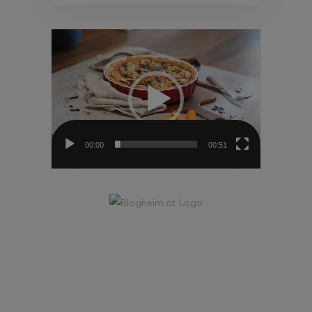
Video-
Player
00:00
00:51