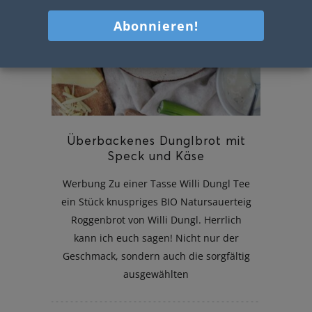
Überbackenes Dunglbrot mit
Speck und Käse
Werbung Zu einer Tasse Willi Dungl Tee
ein Stück knuspriges BIO Natursauerteig
Roggenbrot von Willi Dungl. Herrlich
kann ich euch sagen! Nicht nur der
Geschmack, sondern auch die sorgfältig
ausgewählten