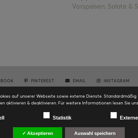
Vorspeisen, Salate &
EBOOK
PINTEREST
EMAIL
INSTAGRAM
© cookiteasy.at by Simone Kemptner | powered by
ECKER Digital IT Solutions
ies auf unserer Webseite sowie externe Dienste. Standardmäßig sin
en aktivieren & deaktivieren. Für weitere Informationen lesen Sie
ell
Statistik
Externe
✓ Akzeptieren
Auswahl speichern