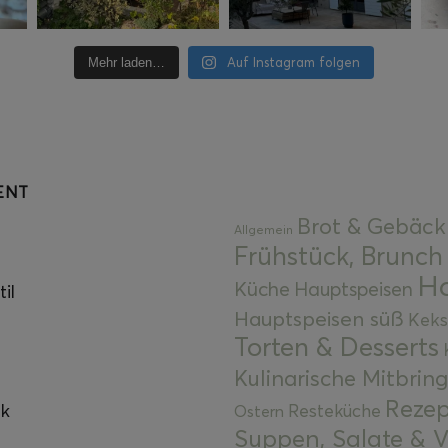
Auf Instagram folgen
Mehr laden…
ENT
Brot & Gebäck
Allgemein
Frühstück, Brunch
Ha
Küche
Hauptspeisen
il
Hauptspeisen süß
Keks
Torten & Desserts
Kulinarische Mitbrin
Rezep
ok
Resteküche
Ostern
Suppen, Salate & V