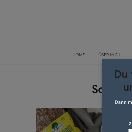
HOME
ÜBER MICH
Du 
u
Schlagw
Dann me
D