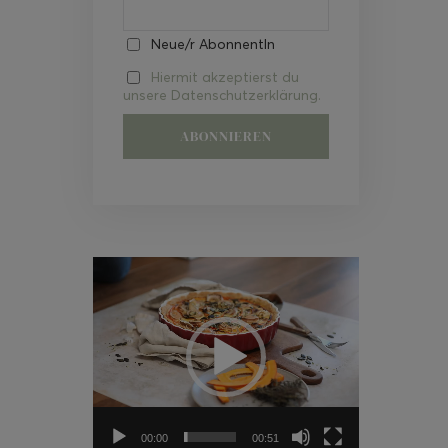
Neue/r AbonnentIn
Hiermit akzeptierst du
unsere Datenschutzerklärung.
Video-
Player
00:00
00:51