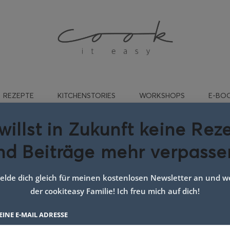
REZEPTE
KITCHENSTORIES
WORKSHOPS
E-BO
willst in Zukunft keine Rez
nd Beiträge mehr verpasse
ort:
party brote
lde dich gleich für meinen kostenlosen Newsletter an und we
der cookiteasy Familie! Ich freu mich auf dich!
EINE E-MAIL ADRESSE