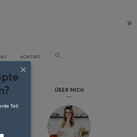
OKS
KONTAKT
×
epte
n?
ÜBER MICH
rde Teil