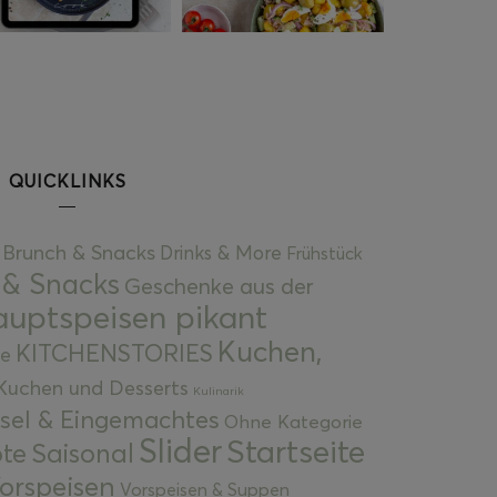
QUICKLINKS
Brunch & Snacks
Drinks & More
Frühstück
 & Snacks
Geschenke aus der
uptspeisen pikant
Kuchen,
KITCHENSTORIES
e
Kuchen und Desserts
Kulinarik
gsel & Eingemachtes
Ohne Kategorie
Slider
Startseite
te
Saisonal
orspeisen
Vorspeisen & Suppen