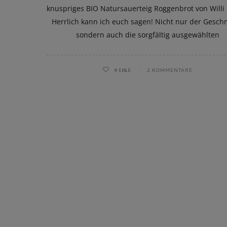
knuspriges BIO Natursauerteig Roggenbrot von Willi
Herrlich kann ich euch sagen! Nicht nur der Gesch
sondern auch die sorgfältig ausgewählten
ghurt-Eis am Stil
0
LIKE
2 KOMMENTARE