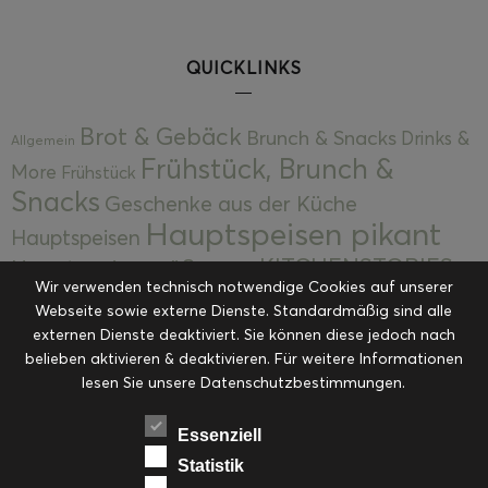
QUICKLINKS
Brot & Gebäck
Brunch & Snacks
Drinks &
Allgemein
Frühstück, Brunch &
More
Frühstück
Snacks
Geschenke aus der Küche
Hauptspeisen pikant
Hauptspeisen
KITCHENSTORIES
Hauptspeisen süß
Kekse
Wir verwenden technisch notwendige Cookies auf unserer
Kuchen, Torten & Desserts
Kuchen und
Webseite sowie externe Dienste. Standardmäßig sind alle
Kulinarische Mitbringsel &
Desserts
externen Dienste deaktiviert. Sie können diese jedoch nach
Kulinarik
Eingemachtes
belieben aktivieren & deaktivieren. Für weitere Informationen
Resteküche
Ohne Kategorie
Ostern
lesen Sie unsere Datenschutzbestimmungen.
Slider
Startseite
Rezepte
Saisonal
Suppen, Salate & Vorspeisen
Vorspeisen &
Essenziell
Vorspeisen, Salate & Suppen
Suppen
Statistik