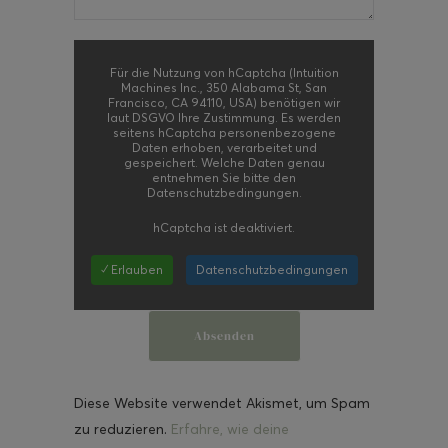
Für die Nutzung von hCaptcha (Intuition
Machines Inc., 350 Alabama St, San
Francisco, CA 94110, USA) benötigen wir
laut DSGVO Ihre Zustimmung. Es werden
seitens hCaptcha personenbezogene
Daten erhoben, verarbeitet und
gespeichert. Welche Daten genau
entnehmen Sie bitte den
Datenschutzbedingungen.
hCaptcha
ist deaktiviert.
✓ Erlauben
Datenschutzbedingungen
Diese Website verwendet Akismet, um Spam
zu reduzieren.
Erfahre, wie deine