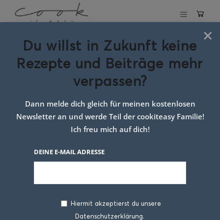
×
Du willst in Zukunft keine
French Brioche
Rezepte und Beiträge mehr
verpassen?
27. MÄRZ 2018
Dann melde dich gleich für meinen kostenlosen
Newsletter an und werde Teil der cookiteasy Familie!
Ich freu mich auf dich!
DEINE E-MAIL ADRESSE
Hiermit akzeptierst du unsere
Datenschutzerklärung.