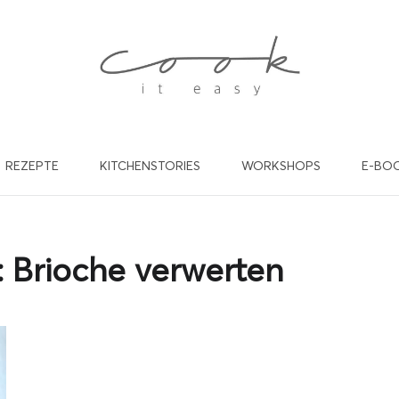
REZEPTE
KITCHENSTORIES
WORKSHOPS
E-BO
willst in Zukunft keine Rez
nd Beiträge mehr verpasse
:
Brioche verwerten
de dich gleich für meinen kostenlosen Newsletter an und werde
cookiteasy Familie! Ich freu mich auf dich!
EINE E-MAIL ADRESSE