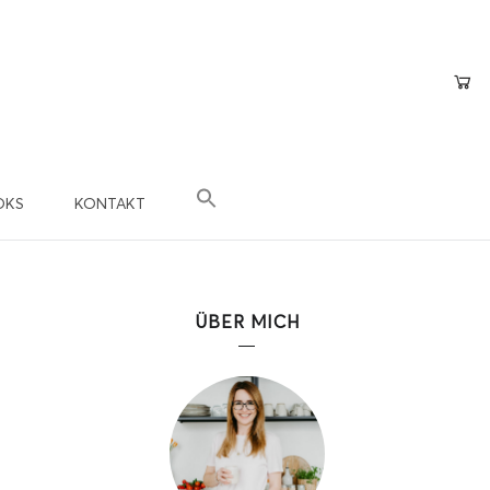
OKS
KONTAKT
×
epte
n?
ÜBER MICH
 Teil der