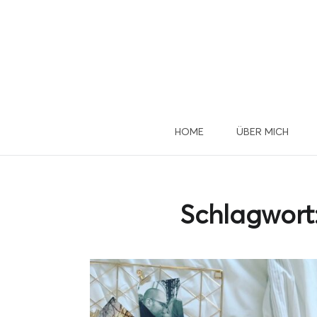
HOME
ÜBER MICH
Du 
u
Schlagwort
Dann mel
D