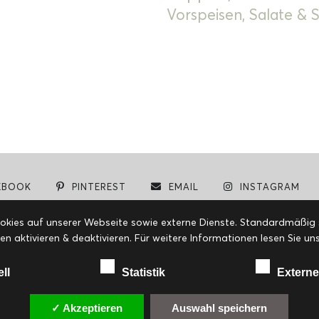
Vorspeisen, Salate &
EBOOK
PINTEREST
EMAIL
INSTAGRAM
© cookiteasy.at by Simone Kemptner | powered by
ECKER Digital IT Solutions
ies auf unserer Webseite sowie externe Dienste. Standardmäßig sin
en aktivieren & deaktivieren. Für weitere Informationen lesen Sie
ell
Statistik
Externe
✓ Akzeptieren
Auswahl speichern