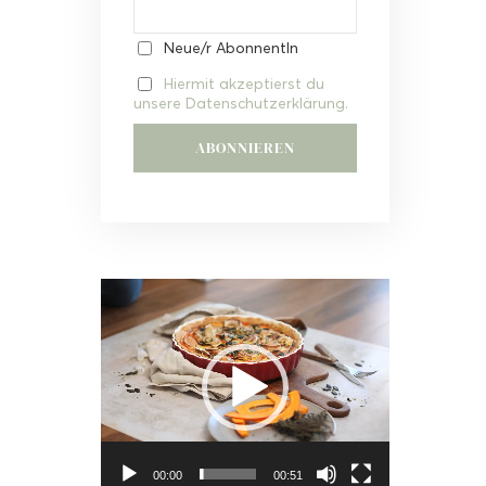
Neue/r AbonnentIn
Hiermit akzeptierst du
unsere Datenschutzerklärung.
Video-
Player
00:00
00:51