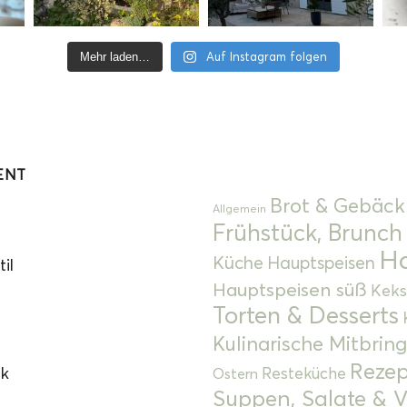
Auf Instagram folgen
Mehr laden…
ENT
Brot & Gebäck
Allgemein
Frühstück, Brunch
Ha
Küche
Hauptspeisen
il
Hauptspeisen süß
Keks
Torten & Desserts
Kulinarische Mitbrin
Rezep
ok
Resteküche
Ostern
Suppen, Salate & V