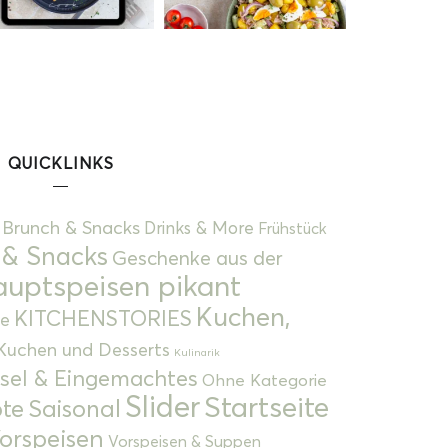
QUICKLINKS
Brunch & Snacks
Drinks & More
Frühstück
 & Snacks
Geschenke aus der
uptspeisen pikant
Kuchen,
KITCHENSTORIES
e
Kuchen und Desserts
Kulinarik
gsel & Eingemachtes
Ohne Kategorie
Slider
Startseite
te
Saisonal
orspeisen
Vorspeisen & Suppen