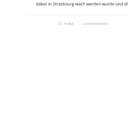
dabei in Strasbourg wach werden würde und d
0
LIKE
4 KOMMENTARE
ghurt-Eis am Stil