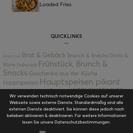
Loaded Fries
QUICKLINKS
Brot & Gebäck
Brunch & Snacks
Drinks &
Allgemein
Frühstück, Brunch &
More
Frühstück
Snacks
Geschenke aus der Küche
Hauptspeisen pikant
Hauptspeisen
KITCHENSTORIES
Hauptspeisen süß
Kekse
Wir verwenden technisch notwendige Cookies auf unserer
Kuchen, Torten & Desserts
Kuchen und
Webseite sowie externe Dienste. Standardmäßig sind alle
Kulinarische Mitbringsel &
Desserts
externen Dienste deaktiviert. Sie können diese jedoch nach
Kulinarik
Eingemachtes
belieben aktivieren & deaktivieren. Für weitere Informationen
Resteküche
Ohne Kategorie
Ostern
lesen Sie unsere Datenschutzbestimmungen.
Slider
Startseite
Rezepte
Saisonal