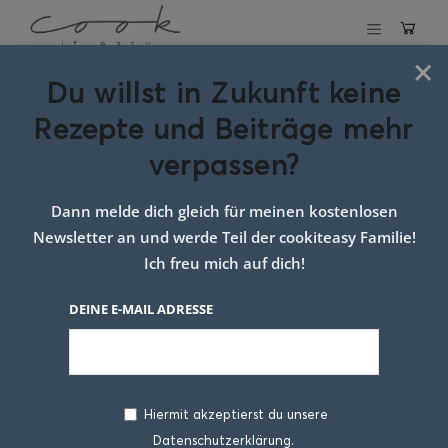
×
Du willst in Zukunft keine
Schlagwort:
Rezepte und Beiträge mehr
waffel plätzchen
verpassen?
Dann melde dich gleich für meinen kostenlosen
Newsletter an und werde Teil der cookiteasy Familie!
Ich freu mich auf dich!
DEINE E-MAIL ADRESSE
Hiermit akzeptierst du unsere
Datenschutzerklärung.