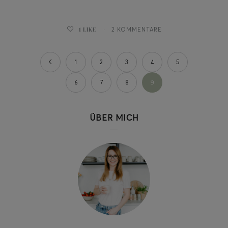
1
LIKE
2 KOMMENTARE
1
2
3
4
5
6
7
8
9
ÜBER MICH