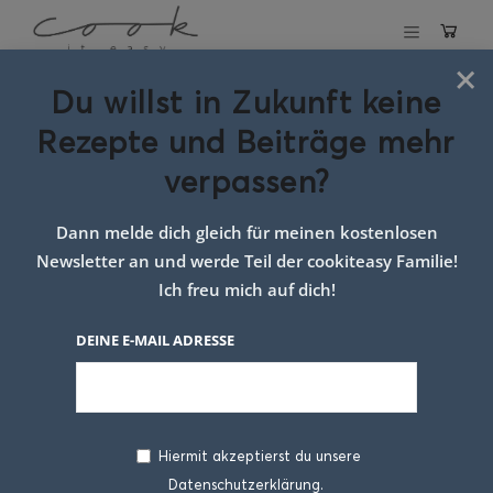
×
Du willst in Zukunft keine
Schlagwort:
Rezepte und Beiträge mehr
schmeckt der
verpassen?
ganzen familie
Dann melde dich gleich für meinen kostenlosen
Newsletter an und werde Teil der cookiteasy Familie!
Ich freu mich auf dich!
DEINE E-MAIL ADRESSE
Hiermit akzeptierst du unsere
Datenschutzerklärung.