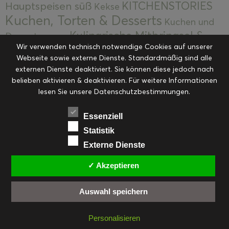
KITCHENSTORIES
Hauptspeisen süß
Kekse
Kuchen, Torten & Desserts
Kuchen und
Kulinarische Mitbringsel &
Desserts
Kulinarik
Wir verwenden technisch notwendige Cookies auf unserer
Eingemachtes
Resteküche
Ohne Kategorie
Ostern
Webseite sowie externe Dienste. Standardmäßig sind alle
Slider
Startseite
Rezepte
Saisonal
externen Dienste deaktiviert. Sie können diese jedoch nach
Suppen, Salate & Vorspeisen
belieben aktivieren & deaktivieren. Für weitere Informationen
Vorspeisen &
lesen Sie unsere Datenschutzbestimmungen.
Vorspeisen, Salate & Suppen
Suppen
Weihnachten
Workshops & Events
Essenziell
Statistik
Externe Dienste
✓ Akzeptieren
FACEBOOK
PINTEREST
EMAIL
INSTAGRAM
RSS
Auswahl speichern
© cookiteasy.at by Simone Kemptner | powered by
ECKER Digital IT Solutions
Personalisieren