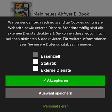
Mein neues Airfryer E-Book
Wir verwenden technisch notwendige Cookies auf unserer
Webseite sowie externe Dienste. Standardmäßig sind alle
externen Dienste deaktiviert. Sie können diese jedoch nach
belieben aktivieren & deaktivieren. Für weitere Informationen
Loaded Fries
lesen Sie unsere Datenschutzbestimmungen.
Essenziell
Statistik
QUICKLINKS
Externe Dienste
✓ Akzeptieren
Brot & Gebäck
Brunch & Snacks
Drinks &
Allgemein
Frühstück, Brunch &
Auswahl speichern
More
Frühstück
Snacks
Geschenke aus der Küche
Personalisieren
Hauptspeisen pikant
Hauptspeisen