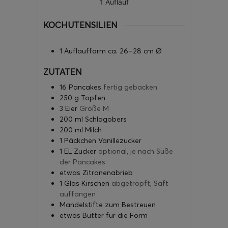
1
Auflauf
KOCHUTENSILIEN
1 Auflaufform
ca. 26–28 cm Ø
ZUTATEN
16
Pancakes
fertig gebacken
250
g
Topfen
3
Eier
Größe M
200
ml
Schlagobers
200
ml
Milch
1
Päckchen Vanillezucker
1
EL Zucker
optional, je nach Süße
der Pancakes
etwas Zitronenabrieb
1
Glas Kirschen
abgetropft, Saft
auffangen
Mandelstifte zum Bestreuen
etwas Butter für die Form