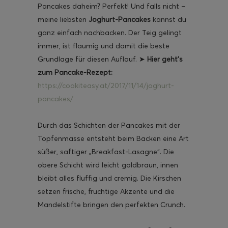
Pancakes daheim? Perfekt! Und falls nicht –
meine liebsten
Joghurt-Pancakes
kannst du
ganz einfach nachbacken. Der Teig gelingt
immer, ist flaumig und damit die beste
Grundlage für diesen Auflauf. ➤
Hier geht’s
ghurt-Eis am Stil
zum Pancake-Rezept:
https://cookiteasy.at/2017/11/14/joghurt-
pancakes/
Durch das Schichten der Pancakes mit der
Topfenmasse entsteht beim Backen eine Art
süßer, saftiger „Breakfast-Lasagne“. Die
obere Schicht wird leicht goldbraun, innen
bleibt alles fluffig und cremig. Die Kirschen
setzen frische, fruchtige Akzente und die
Mandelstifte bringen den perfekten Crunch.