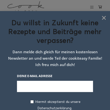
×
Du willst in Zukunft keine
Pancake-Auflauf
Rezepte und Beiträge mehr
verpassen?
20. NOVEMBER 2025
Dann melde dich gleich für meinen kostenlosen
Newsletter an und werde Teil der cookiteasy Familie!
Ich freu mich auf dich!
DEINE E-MAIL ADRESSE
Hiermit akzeptierst du unsere
Es gibt Gerichte, die
schon beim ersten Blick
Datenschutzerklärung.