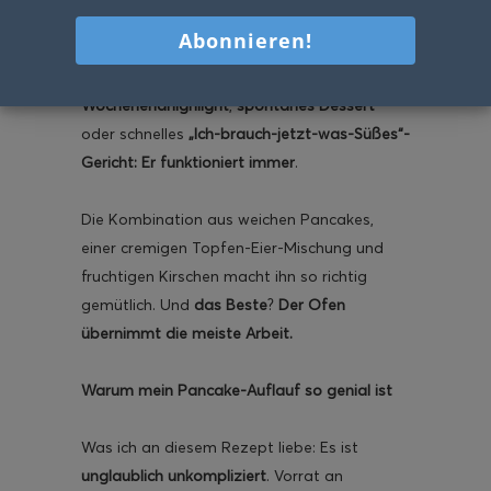
nach purem Wohlfühlen
schmecken
– und
dieser Pancake-Auflauf gehört definitiv
dazu. Als
Familienrezept
,
Wochenendhighlight
,
spontanes Dessert
oder schnelles
„Ich-brauch-jetzt-was-Süßes“-
Gericht:
Er funktioniert immer
.
Die Kombination aus weichen Pancakes,
einer cremigen Topfen-Eier-Mischung und
fruchtigen Kirschen macht ihn so richtig
gemütlich. Und
das Beste
?
Der Ofen
übernimmt die meiste Arbeit.
Warum mein Pancake-Auflauf so genial ist
Was ich an diesem Rezept liebe: Es ist
unglaublich unkompliziert
. Vorrat an