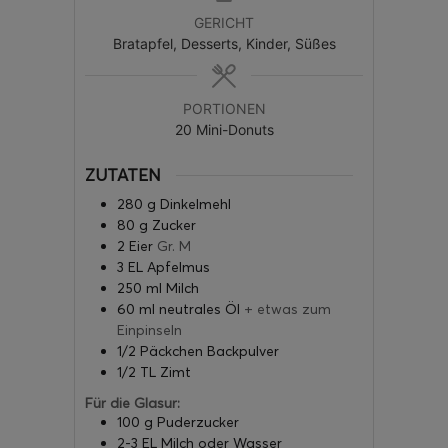
GERICHT
Bratapfel, Desserts, Kinder, Süßes
PORTIONEN
20
Mini-Donuts
ZUTATEN
280
g
Dinkelmehl
80
g
Zucker
2
Eier
Gr. M
3
EL Apfelmus
250
ml
Milch
60
ml
neutrales Öl
+ etwas zum
Einpinseln
1/2
Päckchen Backpulver
1/2
TL Zimt
Für die Glasur:
100
g
Puderzucker
2-3
EL Milch oder Wasser