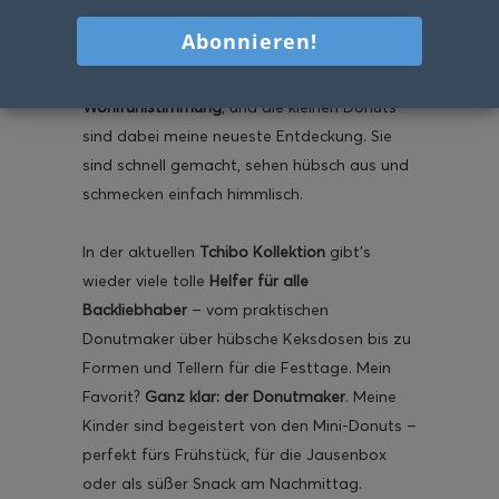
Weihnachtszeit
dazu – ob mit den Kids, mit
Freunden bei Tee und Kerzenschein. Der Duft
von Apfel und Zimt sorgt sofort für
Wohlfühlstimmung
, und die kleinen Donuts
sind dabei meine neueste Entdeckung. Sie
sind schnell gemacht, sehen hübsch aus und
schmecken einfach himmlisch.
In der aktuellen
Tchibo Kollektion
gibt’s
wieder viele tolle
Helfer für alle
Backliebhaber
– vom praktischen
Donutmaker über hübsche Keksdosen bis zu
Formen und Tellern für die Festtage. Mein
Favorit?
Ganz klar: der Donutmaker
. Meine
Kinder sind begeistert von den Mini-Donuts –
perfekt fürs Frühstück, für die Jausenbox
oder als süßer Snack am Nachmittag.