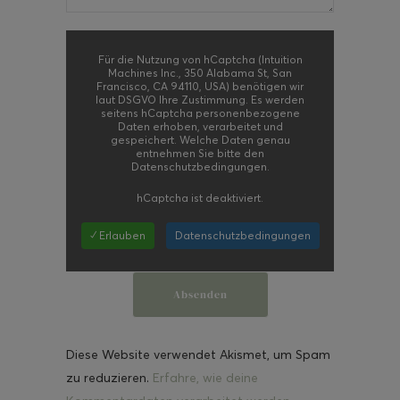
Für die Nutzung von hCaptcha (Intuition
Machines Inc., 350 Alabama St, San
Francisco, CA 94110, USA) benötigen wir
laut DSGVO Ihre Zustimmung. Es werden
seitens hCaptcha personenbezogene
Daten erhoben, verarbeitet und
gespeichert. Welche Daten genau
entnehmen Sie bitte den
Datenschutzbedingungen.
hCaptcha
ist deaktiviert.
✓ Erlauben
Datenschutzbedingungen
Diese Website verwendet Akismet, um Spam
zu reduzieren.
Erfahre, wie deine