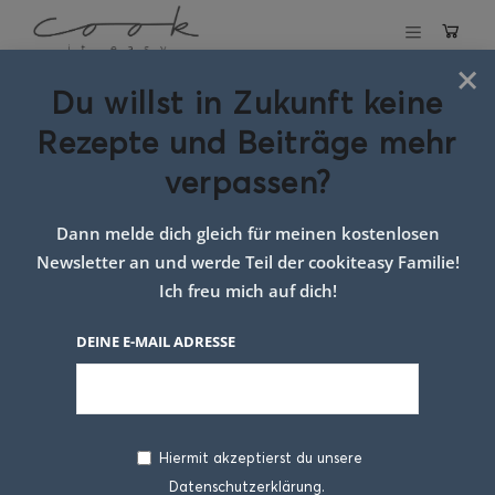
×
Du willst in Zukunft keine
Bratapfel Donuts
Rezepte und Beiträge mehr
verpassen?
6. NOVEMBER 2025
Dann melde dich gleich für meinen kostenlosen
Newsletter an und werde Teil der cookiteasy Familie!
Ich freu mich auf dich!
DEINE E-MAIL ADRESSE
Hiermit akzeptierst du unsere
Backen
gehört für mich einfach zur
Datenschutzerklärung.