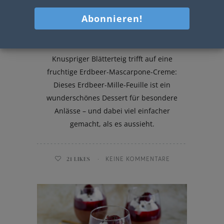
Erdbeere Mille Feuille
Knuspriger Blätterteig trifft auf eine
fruchtige Erdbeer-Mascarpone-Creme:
Dieses Erdbeer-Mille-Feuille ist ein
wunderschönes Dessert für besondere
Anlässe – und dabei viel einfacher
gemacht, als es aussieht.
21
LIKES
KEINE KOMMENTARE