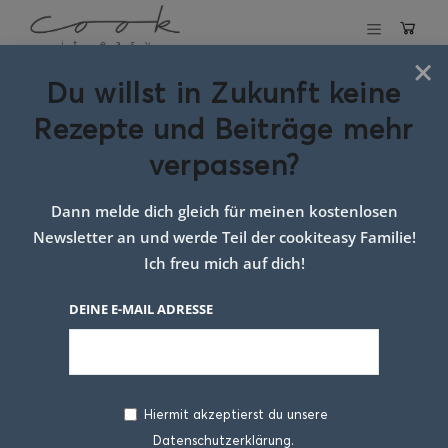
×
Du willst in Zukunft keine
Schlagwort:
Rezepte und Beiträge mehr
einfaches Dessert
verpassen?
für Gäste
Dann melde dich gleich für meinen kostenlosen
Newsletter an und werde Teil der cookiteasy Familie!
Ich freu mich auf dich!
DEINE E-MAIL ADRESSE
Hiermit akzeptierst du unsere
Datenschutzerklärung.