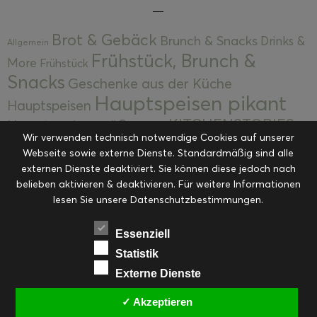
Brot & Gebäck
Brunch & Snacks
Drinks &
Allgemein
Frühstück, Brunch &
More
Frühstück
Snacks
Geschenke aus der Küche
Hauptspeisen pikant
Hauptspeisen
KITCHENSTORIES
Hauptspeisen süß
Kekse
Wir verwenden technisch notwendige Cookies auf unserer
Kuchen, Torten & Desserts
Kuchen und
Webseite sowie externe Dienste. Standardmäßig sind alle
Kulinarische Mitbringsel &
Desserts
externen Dienste deaktiviert. Sie können diese jedoch nach
Kulinarik
Eingemachtes
belieben aktivieren & deaktivieren. Für weitere Informationen
Resteküche
Ohne Kategorie
Ostern
lesen Sie unsere Datenschutzbestimmungen.
Slider
Startseite
Rezepte
Saisonal
Suppen, Salate & Vorspeisen
Vorspeisen &
Essenziell
Vorspeisen, Salate & Suppen
Suppen
Statistik
Weihnachten
Externe Dienste
Workshops & Events
✓ Akzeptieren