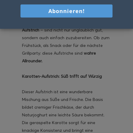
Ihr sucht neue Rezeptideen für Aufstriche?
Meine
Dreierlei Sommeraufstriche
mit
Karotten-, Kohlrabi- und Radieschen-
Aufstrich
– sind nicht nur unglaublich gut,
sondern auch einfach zuzubereiten. Ob zum
Frühstück, als Snack oder für die nächste
Grillparty: diese Aufstriche sind
wahre
Allrounder.
Karotten-Aufstrich: Süß trifft auf Würzig
Dieser Aufstrich ist eine wunderbare
Mischung aus Süße und Frische. Die Basis
bildet cremiger Frischkäse, der durch
Naturjoghurt eine leichte Säure bekommt.
Die geraspelte Karotte sorgt für eine
knackige Konsistenz und bringt eine