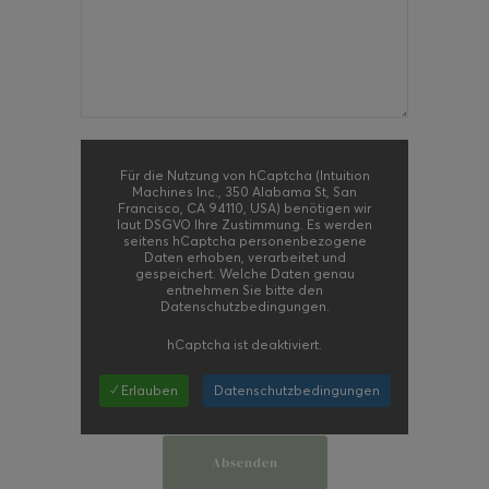
Für die Nutzung von hCaptcha (Intuition
Machines Inc., 350 Alabama St, San
Francisco, CA 94110, USA) benötigen wir
laut DSGVO Ihre Zustimmung. Es werden
seitens hCaptcha personenbezogene
Daten erhoben, verarbeitet und
gespeichert. Welche Daten genau
entnehmen Sie bitte den
Datenschutzbedingungen.
hCaptcha
ist deaktiviert.
✓ Erlauben
Datenschutzbedingungen