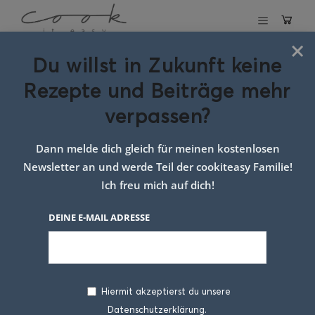
×
Du willst in Zukunft keine
Dreierlei
Rezepte und Beiträge mehr
Sommeraufstriche
verpassen?
23. AUGUST 2024
Dann melde dich gleich für meinen kostenlosen
Newsletter an und werde Teil der cookiteasy Familie!
Ich freu mich auf dich!
DEINE E-MAIL ADRESSE
Hiermit akzeptierst du unsere
Datenschutzerklärung.