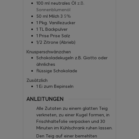
100
ml
neutrales Öl
z.B.
Sonnenblumenöl
50
ml
Milch 3
5%
1
Pkg.
Vanillezucker
1
TL
Backpulver
1
Prise
Prise Salz
1/2
Zitrone (Abrieb)
Knusperschwänzchen
Schokoladekugeln z.B. Giotto oder
ähnliches
flüssige Schokolade
Zusätzlich
1
Ei zum Bepinseln
ANLEITUNGEN
Alle Zutaten zu einem glatten Teig
verkneten, zu einer Kugel formen, in
Frischhaltefolie verpacken und 30
Minuten im Kühlschrank ruhen lassen.
Den Teig auf einer bemehlten