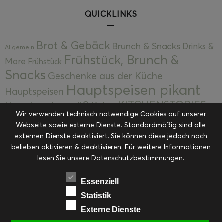
QUICKLINKS
Brot & Gebäck
Brunch & Snacks
Drinks &
Allgemein
Frühstück, Brunch &
More
Frühstück
Snacks
Geschenke aus der Küche
Hauptspeisen pikant
Hauptspeisen
KITCHENSTORIES
Hauptspeisen süß
Kekse
Wir verwenden technisch notwendige Cookies auf unserer
Kuchen, Torten & Desserts
Kuchen und
Webseite sowie externe Dienste. Standardmäßig sind alle
Kulinarische Mitbringsel &
Desserts
externen Dienste deaktiviert. Sie können diese jedoch nach
Kulinarik
Eingemachtes
belieben aktivieren & deaktivieren. Für weitere Informationen
Resteküche
Ohne Kategorie
Ostern
lesen Sie unsere Datenschutzbestimmungen.
Slider
Startseite
Rezepte
Saisonal
Suppen, Salate & Vorspeisen
Vorspeisen &
Essenziell
Vorspeisen, Salate & Suppen
Suppen
Statistik
Weihnachten
Externe Dienste
Workshops & Events