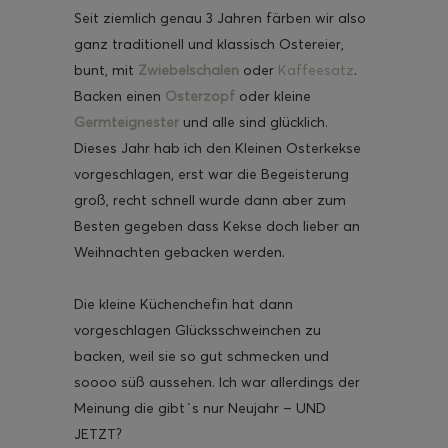
Seit ziemlich genau 3 Jahren färben wir also
ganz traditionell und klassisch Ostereier,
bunt, mit
Zwiebelschalen
oder
Kaffeesatz
.
Backen einen
Osterzopf
oder kleine
ghurt-Eis am Stil
Germteignester
und alle sind glücklich.
Dieses Jahr hab ich den Kleinen Osterkekse
vorgeschlagen, erst war die Begeisterung
groß, recht schnell wurde dann aber zum
Besten gegeben dass Kekse doch lieber an
Weihnachten gebacken werden.
Die kleine Küchenchefin hat dann
vorgeschlagen Glücksschweinchen zu
backen, weil sie so gut schmecken und
soooo süß aussehen. Ich war allerdings der
Meinung die gibt´s nur Neujahr – UND
JETZT?