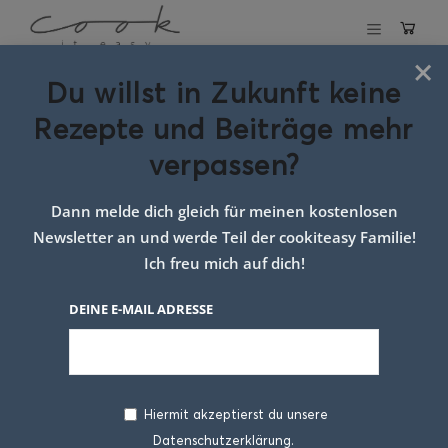
×
Du willst in Zukunft keine
Topfenteig-Osterhasen
Rezepte und Beiträge mehr
verpassen?
29. MÄRZ 2021
Dann melde dich gleich für meinen kostenlosen
Newsletter an und werde Teil der cookiteasy Familie!
Ich freu mich auf dich!
DEINE E-MAIL ADRESSE
Hiermit akzeptierst du unsere
Café solo con? Topfenteig-
Datenschutzerklärung.