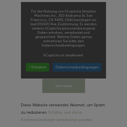
Für die Nutzung von hCaptcha (Intuition
Machines Inc., 350 Alabama St, San
Francisco, CA 94110, USA) benötigen wir
laut DSGVO Ihre Zustimmung. Es werden
seitens hCaptcha personenbezogene
Daten erhoben, verarbeitet und
gespeichert. Welche Daten genau
entnehmen Sie bitte den
Datenschutzbedingungen.
hCaptcha
ist deaktiviert.
✓ Erlauben
Datenschutzbedingungen
Diese Website verwendet Akismet, um Spam
zu reduzieren.
Erfahre, wie deine
Kommentardaten verarbeitet werden.