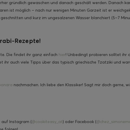
vorher gründlich gewaschen und danach geschält werden. Danach ka
ren ist möglich – nach nur wenigen Minuten Garzeit ist er weichge
r geschnitten und kurz im ungesalzenen Wasser blanchiert (5–7 Minu
lrabi-Rezepte!
e. Die findet ihr ganz einfach
hier
! Unbedingt probieren solltet ihr 
et ihr auch viele Tipps über das typisch griechische Tzatziki und wa
bonara
nachmachen. Ich liebe den Klassiker! Sagt mir doch gerne, wi
h auf Instagram (
@cookiteasy_at
) oder Facebook (
@chez_simonema
ne folgen!