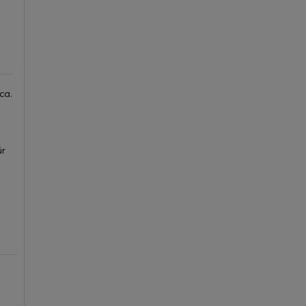
ca.
ür