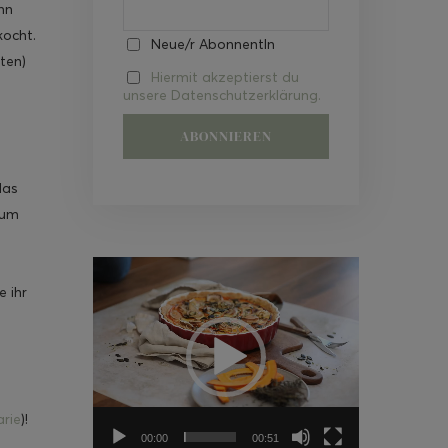
nn
kocht.
Neue/r AbonnentIn
ten)
Hiermit akzeptierst du
unsere Datenschutzerklärung.
das
rum
Video-
e ihr
Player
rie
)!
00:00
00:51