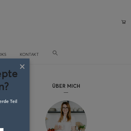
OKS
KONTAKT
×
epte
n?
ÜBER MICH
rde Teil