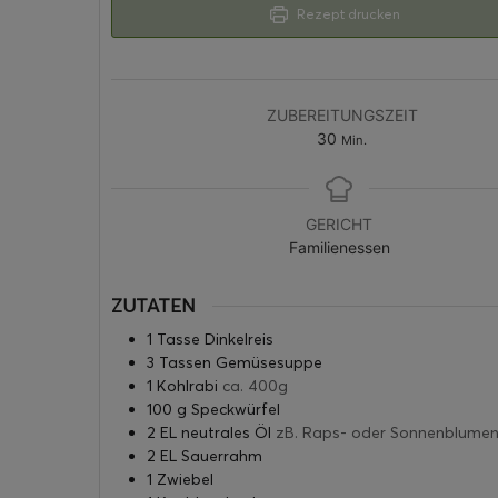
Rezept drucken
ZUBEREITUNGSZEIT
30
Min.
GERICHT
Familienessen
ZUTATEN
1
Tasse
Dinkelreis
3
Tassen
Gemüsesuppe
1
Kohlrabi
ca. 400g
100
g
Speckwürfel
2
EL
neutrales Öl
zB. Raps- oder Sonnenblumen
2
EL
Sauerrahm
1
Zwiebel