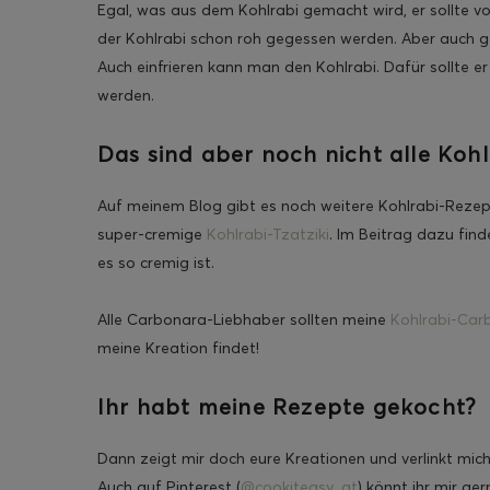
Egal, was aus dem Kohlrabi gemacht wird, er sollte 
der Kohlrabi schon roh gegessen werden. Aber auch ga
Auch einfrieren kann man den Kohlrabi. Dafür sollte e
werden.
Das sind aber noch nicht alle Koh
Auf meinem Blog gibt es noch weitere Kohlrabi-Rezept
super-cremige
Kohlrabi-Tzatziki
. Im Beitrag dazu find
es so cremig ist.
Alle Carbonara-Liebhaber sollten meine
Kohlrabi-Car
meine Kreation findet!
Ihr habt meine Rezepte gekocht?
Dann zeigt mir doch eure Kreationen und verlinkt mic
Auch auf Pinterest (
@cookiteasy_at
) könnt ihr mir ger