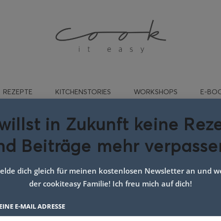
REZEPTE
KITCHENSTORIES
WORKSHOPS
E-BO
willst in Zukunft keine Rez
nd Beiträge mehr verpasse
abi–Dinkelrisotto
25. NOVEMBER 2019
lde dich gleich für meinen kostenlosen Newsletter an und we
der cookiteasy Familie! Ich freu mich auf dich!
EINE E-MAIL ADRESSE