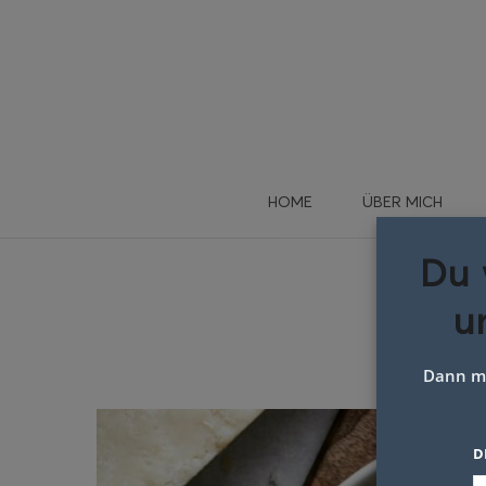
HOME
ÜBER MICH
Du 
u
Kohlr
Dann me
D