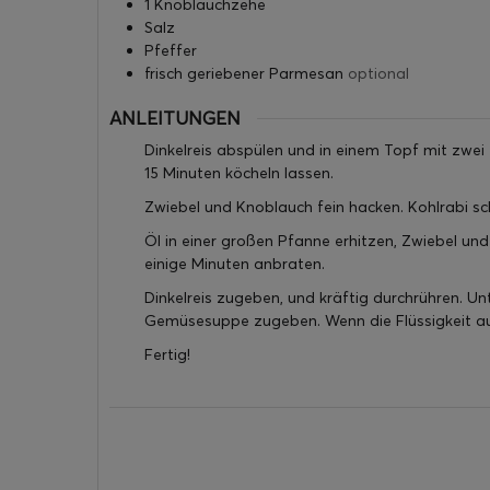
1
Knoblauchzehe
Salz
Pfeffer
frisch geriebener Parmesan
optional
ANLEITUNGEN
Dinkelreis abspülen und in einem Topf mit zwe
15 Minuten köcheln lassen.
Zwiebel und Knoblauch fein hacken. Kohlrabi sch
Öl in einer großen Pfanne erhitzen, Zwiebel un
einige Minuten anbraten.
Dinkelreis zugeben, und kräftig durchrühren. U
Gemüsesuppe zugeben. Wenn die Flüssigkeit au
Fertig!