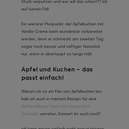
Stück verputzen und wer will das schon??? Ich
auf keinen Fall.
Ein weiterer Pluspunkt: der Apfelkuchen mit
Vanille-Creme kann wunderbar vorbereitet
werden, denn er schmeckt am zweiten Tag
sogar noch besser und saftiger. Natürlich
nur, wenn er überhaupt so lange hält.
Apfel und Kuchen – das
passt einfach!
Warum ich so ein Fan von Apfelkuchen bin,
hab ich euch in meinem Rezept für eine
Apfel-Vollkorn-Tarte mit Honig-Zimt-
Streuseln
verraten. Erinnert ihr euch noch?
Ich kann davon einfach nicht genug kriegen.