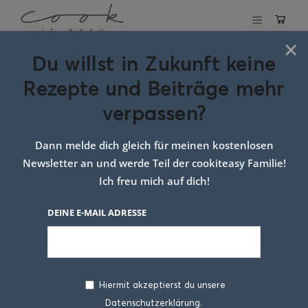
×
Du willst in Zukunft keine
Apfelkuchen mit Vanille-
Rezepte und Beiträge mehr
Creme
verpassen?
3. FEBRUAR 2019
Dann melde dich gleich für meinen kostenlosen
Newsletter an und werde Teil der cookiteasy Familie!
Ich freu mich auf dich!
DEINE E-MAIL ADRESSE
Hiermit akzeptierst du unsere
Datenschutzerklärung.