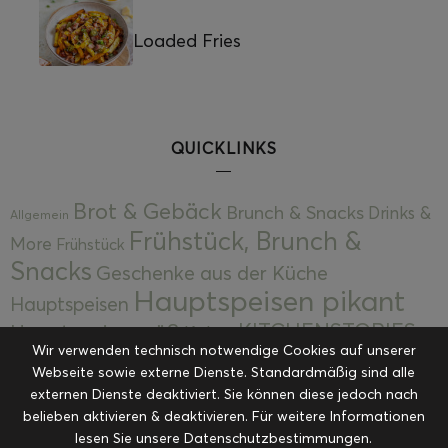
Loaded Fries
QUICKLINKS
Brot & Gebäck
Brunch & Snacks
Drinks &
Allgemein
Frühstück, Brunch &
More
Frühstück
Snacks
Geschenke aus der Küche
Hauptspeisen pikant
Hauptspeisen
KITCHENSTORIES
Hauptspeisen süß
Kekse
Wir verwenden technisch notwendige Cookies auf unserer
Kuchen, Torten & Desserts
Kuchen und
Webseite sowie externe Dienste. Standardmäßig sind alle
Kulinarische Mitbringsel &
Desserts
externen Dienste deaktiviert. Sie können diese jedoch nach
Kulinarik
Eingemachtes
belieben aktivieren & deaktivieren. Für weitere Informationen
Resteküche
Ohne Kategorie
Ostern
lesen Sie unsere Datenschutzbestimmungen.
Slider
Startseite