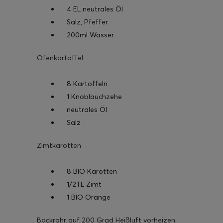
4 EL neutrales Öl
Salz, Pfeffer
200ml Wasser
Ofenkartoffel
8 Kartoffeln
1 Knoblauchzehe
neutrales Öl
Salz
Zimtkarotten
8 BIO Karotten
1/2TL Zimt
1 BIO Orange
Backrohr auf 200 Grad Heißluft vorheizen.