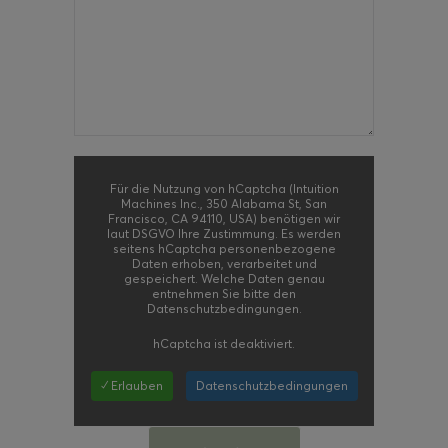
Für die Nutzung von hCaptcha (Intuition
Machines Inc., 350 Alabama St, San
Francisco, CA 94110, USA) benötigen wir
laut DSGVO Ihre Zustimmung. Es werden
seitens hCaptcha personenbezogene
Daten erhoben, verarbeitet und
gespeichert. Welche Daten genau
entnehmen Sie bitte den
Datenschutzbedingungen.
hCaptcha
ist deaktiviert.
✓ Erlauben
Datenschutzbedingungen