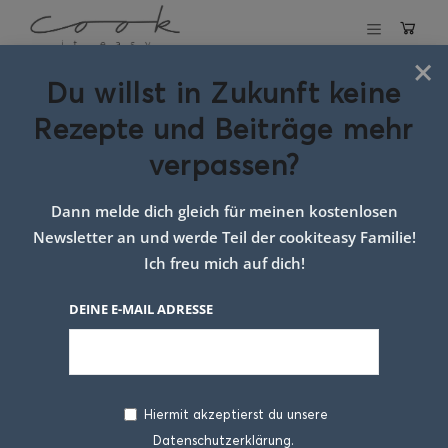
×
Du willst in Zukunft keine
Zitronen Thymian Huhn
Rezepte und Beiträge mehr
mit Ofenkartoffeln und
verpassen?
Zimtkarotten
Dann melde dich gleich für meinen kostenlosen
12. DEZEMBER 2018
Newsletter an und werde Teil der cookiteasy Familie!
Ich freu mich auf dich!
DEINE E-MAIL ADRESSE
Hiermit akzeptierst du unsere
Datenschutzerklärung.