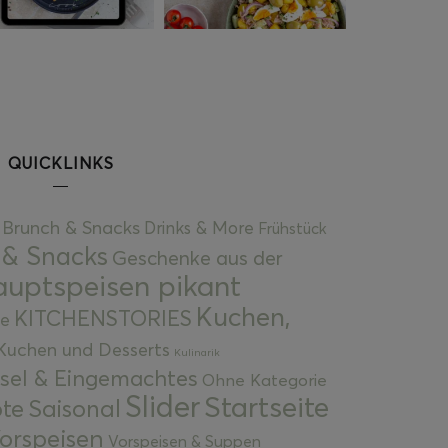
QUICKLINKS
Brunch & Snacks
Drinks & More
Frühstück
 & Snacks
Geschenke aus der
uptspeisen pikant
Kuchen,
KITCHENSTORIES
e
Kuchen und Desserts
Kulinarik
gsel & Eingemachtes
Ohne Kategorie
Slider
Startseite
te
Saisonal
orspeisen
Vorspeisen & Suppen