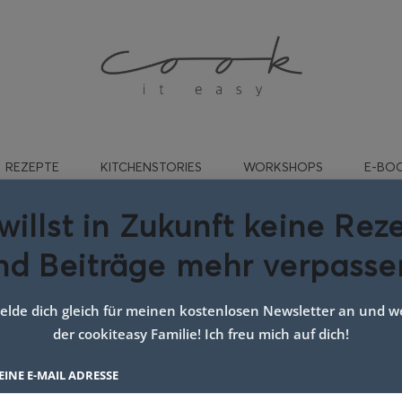
REZEPTE
KITCHENSTORIES
WORKSHOPS
E-BO
willst in Zukunft keine Rez
nd Beiträge mehr verpasse
miliengericht ofenhuhn
lde dich gleich für meinen kostenlosen Newsletter an und we
der cookiteasy Familie! Ich freu mich auf dich!
EINE E-MAIL ADRESSE