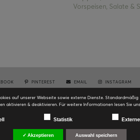
Vorspeisen, Salate &
EBOOK
PINTEREST
EMAIL
INSTAGRAM
© cookiteasy.at by Simone Kemptner | powered by
ECKER Digital IT Solutions
ies auf unserer Webseite sowie externe Dienste. Standardmäßig sin
en aktivieren & deaktivieren. Für weitere Informationen lesen Sie
ell
Statistik
Externe
✓ Akzeptieren
Auswahl speichern