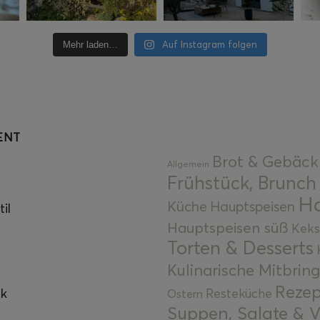
Auf Instagram folgen
Mehr laden…
ENT
Brot & Gebäck
Allgemein
Frühstück, Brunch
Ha
Küche
Hauptspeisen
il
Hauptspeisen süß
Keks
Torten & Desserts
Kulinarische Mitbrin
Rezep
ok
Resteküche
Ostern
Suppen, Salate & V