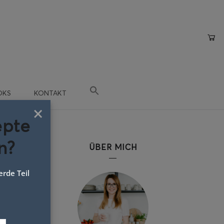
OKS
KONTAKT
×
epte
n?
ÜBER MICH
rde Teil