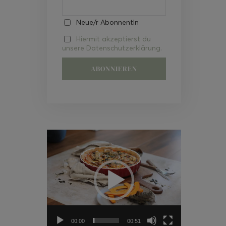
Neue/r AbonnentIn
Hiermit akzeptierst du
unsere Datenschutzerklärung.
Video-
Player
00:00
00:51