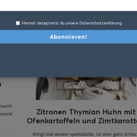
Hiermit akzeptierst du unsere Datenschutzerklärung.
m
 macht
Zitronen Thymian Huhn mit
chmeckt
Ofenkartoffeln und Zimtkarot
Klingt mal wieder spektakulär, ist aber ganz einfa