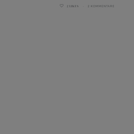
2
LIKES
2 KOMMENTARE
ghurt-Eis am Stil