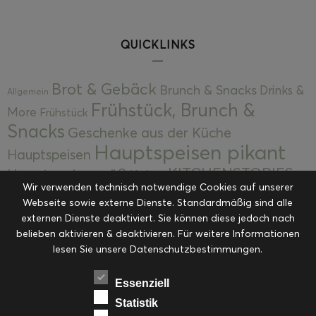
QUICKLINKS
Brot & Gebäck
Brunch & Snacks
Drinks &
Allgemein
Frühstück, Brunch &
More
Frühstück
Snacks
Geschenke aus der Küche
Hauptspeisen pikant
Hauptspeisen
KITCHENSTORIES
Hauptspeisen süß
Kekse
Wir verwenden technisch notwendige Cookies auf unserer
Kuchen, Torten & Desserts
Kuchen und
Webseite sowie externe Dienste. Standardmäßig sind alle
Kulinarische Mitbringsel &
Desserts
externen Dienste deaktiviert. Sie können diese jedoch nach
Kulinarik
Eingemachtes
belieben aktivieren & deaktivieren. Für weitere Informationen
Resteküche
Ohne Kategorie
Ostern
lesen Sie unsere Datenschutzbestimmungen.
Slider
Startseite
Rezepte
Saisonal
Suppen, Salate & Vorspeisen
Vorspeisen &
Essenziell
Vorspeisen, Salate & Suppen
Suppen
Statistik