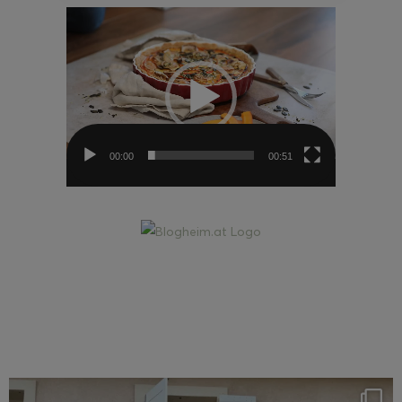
Video-
Player
00:00
00:51