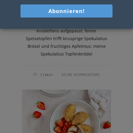
Spekulatius Topfenknödel mit
Apfelmus
Knödelfans aufgepasst: feiner
Speisetopfen trifft knusprige Spekulatius
Brösel und fruchtiges Apfelmus: meine
Spekulatius Topfenknödel
5
LIKES
KEINE KOMMENTARE