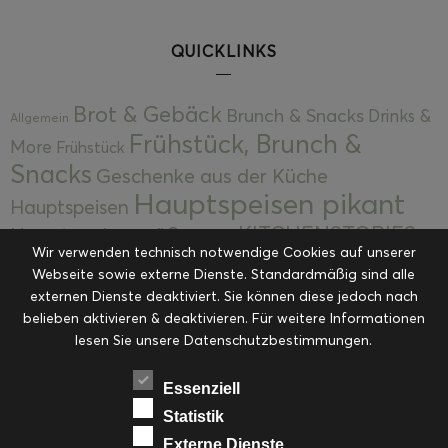
QUICKLINKS
Brot & Gebäck
Brunch & Snacks
Drinks &
Allgemein
Frühstück, Brunch &
More
Frühstück
Snacks
Geschenke aus der Küche
Hauptspeisen pikant
Hauptspeisen
KITCHENSTORIES
Hauptspeisen süß
Kekse
Wir verwenden technisch notwendige Cookies auf unserer
Kuchen, Torten & Desserts
Kuchen und
Webseite sowie externe Dienste. Standardmäßig sind alle
Kulinarische Mitbringsel &
Desserts
externen Dienste deaktiviert. Sie können diese jedoch nach
Kulinarik
Eingemachtes
belieben aktivieren & deaktivieren. Für weitere Informationen
Resteküche
Ohne Kategorie
Ostern
lesen Sie unsere Datenschutzbestimmungen.
Slider
Startseite
Rezepte
Saisonal
Suppen, Salate & Vorspeisen
Vorspeisen &
Essenziell
Vorspeisen, Salate & Suppen
Suppen
Statistik
Weihnachten
Externe Dienste
Workshops & Events