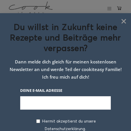
×
Du willst in Zukunft keine
Schlagwort:
Rezepte und Beiträge mehr
topfen knödel
verpassen?
Dann melde dich gleich für meinen kostenlosen
Newsletter an und werde Teil der cookiteasy Familie!
Ich freu mich auf dich!
DEINE E-MAIL ADRESSE
Hiermit akzeptierst du unsere
Datenschutzerklärung.