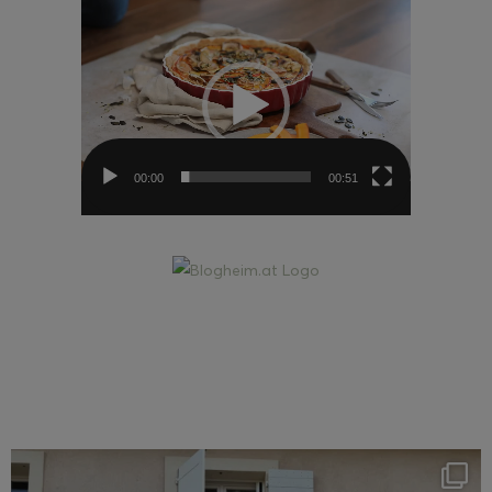
Video-
Player
00:00
00:51