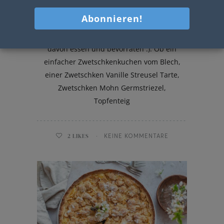
Zwetschken Mandel Galette
Zwetschken, Zwetschken, Zwetschken –
ich kann einfach absolut nicht genug
davon essen und bevorraten :). Ob ein
einfacher Zwetschkenkuchen vom Blech,
einer Zwetschken Vanille Streusel Tarte,
Zwetschken Mohn Germstriezel,
Topfenteig
2
LIKES
KEINE KOMMENTARE