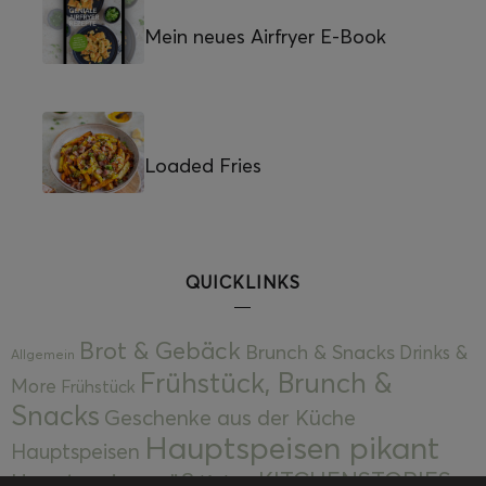
Mein neues Airfryer E-Book
Loaded Fries
QUICKLINKS
Brot & Gebäck
Brunch & Snacks
Drinks &
Allgemein
Frühstück, Brunch &
More
Frühstück
Snacks
Geschenke aus der Küche
Hauptspeisen pikant
Hauptspeisen
KITCHENSTORIES
Hauptspeisen süß
Kekse