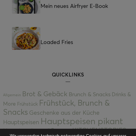
Mein neues Airfryer E-Book
Loaded Fries
QUICKLINKS
Brot & Gebäck
Brunch & Snacks
Drinks &
Allgemein
Frühstück, Brunch &
More
Frühstück
Snacks
Geschenke aus der Küche
Hauptspeisen pikant
Hauptspeisen
KITCHENSTORIES
Hauptspeisen süß
Kekse
Wir verwenden technisch notwendige Cookies auf unserer