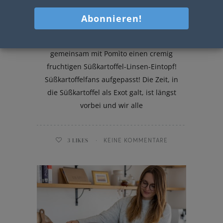
Süßkartoffel-Linsen-Eintopf
Mhmm wie das duftet! Heute kochen wir
gemeinsam mit Pomìto einen cremig
fruchtigen Süßkartoffel-Linsen-Eintopf!
Süßkartoffelfans aufgepasst! Die Zeit, in
die Süßkartoffel als Exot galt, ist längst
vorbei und wir alle
3
LIKES
KEINE KOMMENTARE