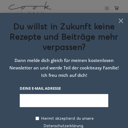
×
Du willst in Zukunft keine
Schlagwort:
Rezepte und Beiträge mehr
Süßkartoffel
verpassen?
Dann melde dich gleich für meinen kostenlosen
Newsletter an und werde Teil der cookiteasy Familie!
Ich freu mich auf dich!
DEINE E-MAIL ADRESSE
Hiermit akzeptierst du unsere
Datenschutzerklärung.