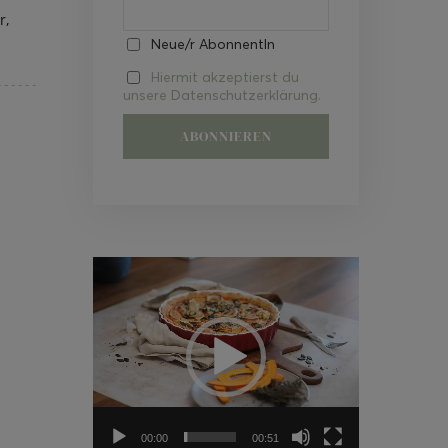
r,
Neue/r AbonnentIn
Hiermit akzeptierst du
unsere Datenschutzerklärung.
Video-
Player
00:00
00:51