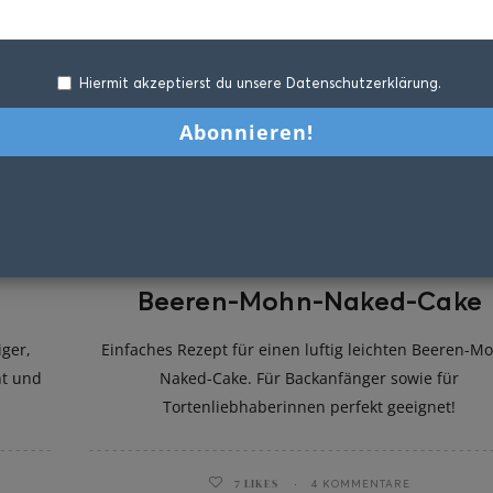
Hiermit akzeptierst du unsere Datenschutzerklärung.
Beeren-Mohn-Naked-Cake
ger,
Einfaches Rezept für einen luftig leichten Beeren-M
ht und
Naked-Cake. Für Backanfänger sowie für
Tortenliebhaberinnen perfekt geeignet!
7
LIKES
4 KOMMENTARE