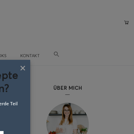
OKS
KONTAKT
×
epte
n?
ÜBER MICH
rde Teil