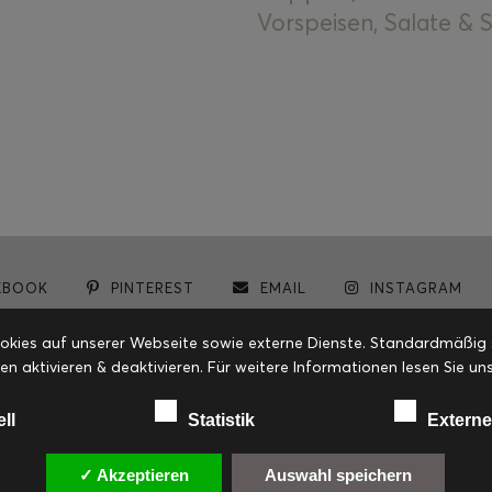
Vorspeisen, Salate &
EBOOK
PINTEREST
EMAIL
INSTAGRAM
© cookiteasy.at by Simone Kemptner | powered by
ECKER Digital IT Solutions
ies auf unserer Webseite sowie externe Dienste. Standardmäßig sin
en aktivieren & deaktivieren. Für weitere Informationen lesen Sie
ell
Statistik
Externe
✓ Akzeptieren
Auswahl speichern