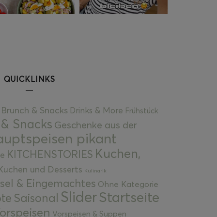
QUICKLINKS
Brunch & Snacks
Drinks & More
Frühstück
 & Snacks
Geschenke aus der
uptspeisen pikant
Kuchen,
KITCHENSTORIES
e
Kuchen und Desserts
Kulinarik
gsel & Eingemachtes
Ohne Kategorie
Slider
Startseite
te
Saisonal
orspeisen
Vorspeisen & Suppen