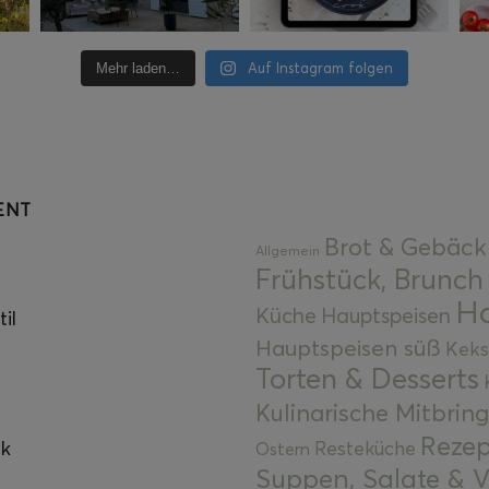
Auf Instagram folgen
Mehr laden…
ENT
Brot & Gebäck
Allgemein
Frühstück, Brunch
Ha
Küche
Hauptspeisen
il
Hauptspeisen süß
Keks
Torten & Desserts
Kulinarische Mitbrin
Rezep
ok
Resteküche
Ostern
Suppen, Salate & V