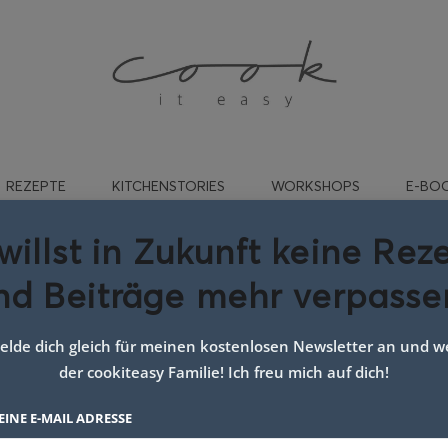
REZEPTE
KITCHENSTORIES
WORKSHOPS
E-BO
willst in Zukunft keine Rez
nd Beiträge mehr verpasse
ommer backen einfach
lde dich gleich für meinen kostenlosen Newsletter an und we
der cookiteasy Familie! Ich freu mich auf dich!
EINE E-MAIL ADRESSE