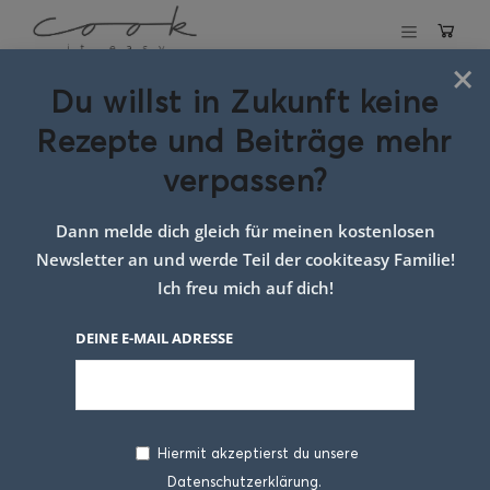
×
Du willst in Zukunft keine
Schlagwort:
Rezepte und Beiträge mehr
Schmortopf mit
verpassen?
Rindfleisch und
Dann melde dich gleich für meinen kostenlosen
gemüse
Newsletter an und werde Teil der cookiteasy Familie!
Ich freu mich auf dich!
DEINE E-MAIL ADRESSE
Hiermit akzeptierst du unsere
Datenschutzerklärung.