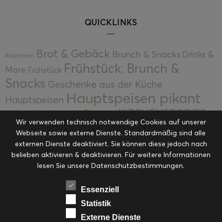
QUICKLINKS
Brot & Gebäck
Brunch & Snacks
Drinks &
Allgemein
Frühstück, Brunch &
More
Frühstück
Snacks
Geschenke aus der Küche
Hauptspeisen pikant
Hauptspeisen
KITCHENSTORIES
Hauptspeisen süß
Kekse
Wir verwenden technisch notwendige Cookies auf unserer
Kuchen, Torten & Desserts
Kuchen und
Webseite sowie externe Dienste. Standardmäßig sind alle
Kulinarische Mitbringsel &
Desserts
externen Dienste deaktiviert. Sie können diese jedoch nach
Kulinarik
Eingemachtes
belieben aktivieren & deaktivieren. Für weitere Informationen
Resteküche
Ohne Kategorie
Ostern
lesen Sie unsere Datenschutzbestimmungen.
Slider
Startseite
Rezepte
Saisonal
Suppen, Salate & Vorspeisen
Vorspeisen &
Essenziell
Vorspeisen, Salate & Suppen
Suppen
Statistik
Weihnachten
Externe Dienste
Workshops & Events