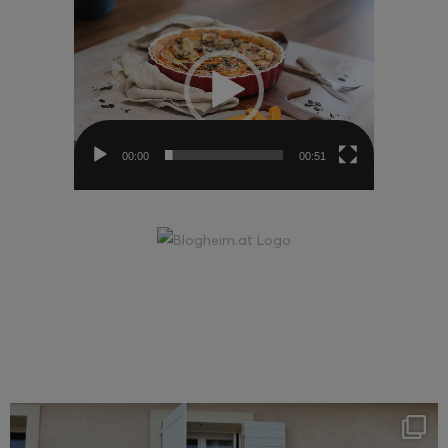
Video-
Player
00:00
00:51