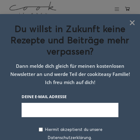
×
Du willst in Zukunft keine
Schlagwort:
salat
Rezepte und Beiträge mehr
verpassen?
Dann melde dich gleich für meinen kostenlosen
Newsletter an und werde Teil der cookiteasy Familie!
Ich freu mich auf dich!
DEINE E-MAIL ADRESSE
Hiermit akzeptierst du unsere
Datenschutzerklärung.