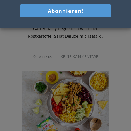
Röstkartoffel-Salat
Heute präsentiere ich euch heute ein
Rezept, das eure Gäste bei der
Gartenparty begeistern wird: der
Röstkartoffel-Salat Deluxe mit Tsatsiki.
8
LIKES
KEINE KOMMENTARE