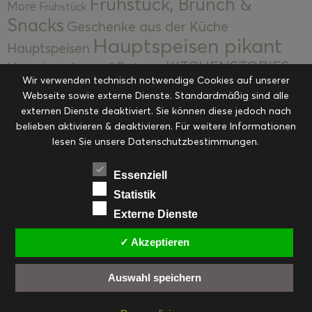
Frühstück, Brunch &
More
Frühstück
Snacks
Geschenke aus der Küche
Hauptspeisen pikant
Hauptspeisen
KITCHENSTORIES
Hauptspeisen süß
Kekse
Wir verwenden technisch notwendige Cookies auf unserer
Kuchen, Torten & Desserts
Kuchen und
Webseite sowie externe Dienste. Standardmäßig sind alle
Kulinarische Mitbringsel &
Desserts
externen Dienste deaktiviert. Sie können diese jedoch nach
Kulinarik
Eingemachtes
belieben aktivieren & deaktivieren. Für weitere Informationen
Resteküche
Ohne Kategorie
Ostern
lesen Sie unsere Datenschutzbestimmungen.
Slider
Startseite
Rezepte
Saisonal
Suppen, Salate & Vorspeisen
Vorspeisen &
Essenziell
Vorspeisen, Salate & Suppen
Suppen
Statistik
Weihnachten
Externe Dienste
Workshops & Events
✓ Akzeptieren
Auswahl speichern
FACEBOOK
PINTEREST
EMAIL