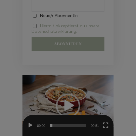
Neue/r AbonnentIn
Hiermit akzeptierst du unsere
Datenschutzerklärung.
Video-
Player
00:00
00:51