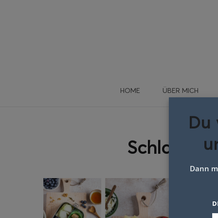
HOME
ÜBER MICH
Du 
u
Schlagwor
Dann me
D