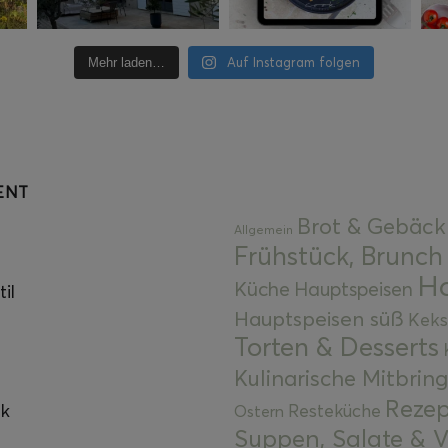
Auf Instagram folgen
Mehr laden…
ENT
Brot & Gebäck
Allgemein
Frühstück, Brunch
Ha
Küche
Hauptspeisen
il
Hauptspeisen süß
Keks
Torten & Desserts
Kulinarische Mitbrin
Rezep
ok
Resteküche
Ostern
Suppen, Salate & V