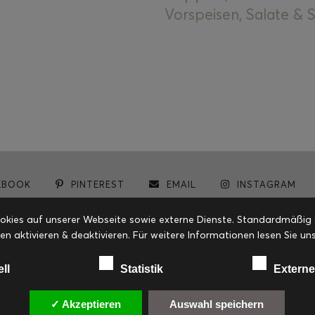
Vorspeisen, Salate &
EBOOK
PINTEREST
EMAIL
INSTAGRAM
© cookiteasy.at by Simone Kemptner | powered by
ECKER Digital IT Solutions
ies auf unserer Webseite sowie externe Dienste. Standardmäßig sin
en aktivieren & deaktivieren. Für weitere Informationen lesen Sie
ell
Statistik
Externe
✓ Akzeptieren
Auswahl speichern