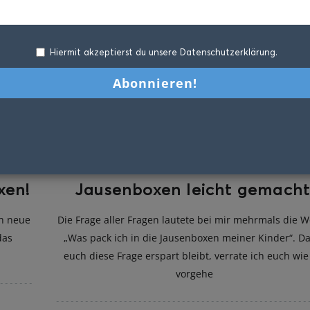
Hiermit akzeptierst du unsere Datenschutzerklärung.
xen!
Jausenboxen leicht gemacht
h neue
Die Frage aller Fragen lautete bei mir mehrmals die 
das
„Was pack ich in die Jausenboxen meiner Kinder“. D
euch diese Frage erspart bleibt, verrate ich euch wie
vorgehe