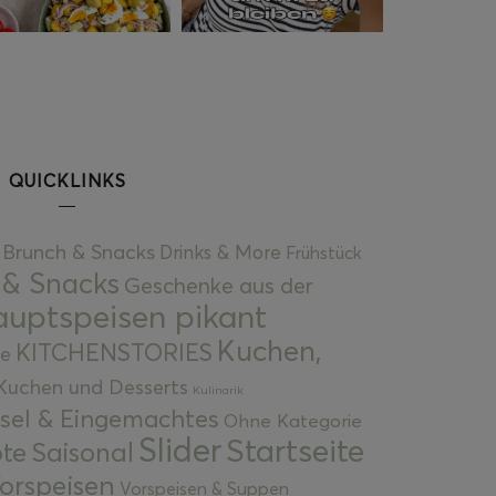
QUICKLINKS
Brunch & Snacks
Drinks & More
Frühstück
 & Snacks
Geschenke aus der
uptspeisen pikant
Kuchen,
KITCHENSTORIES
e
Kuchen und Desserts
Kulinarik
gsel & Eingemachtes
Ohne Kategorie
Slider
Startseite
te
Saisonal
orspeisen
Vorspeisen & Suppen