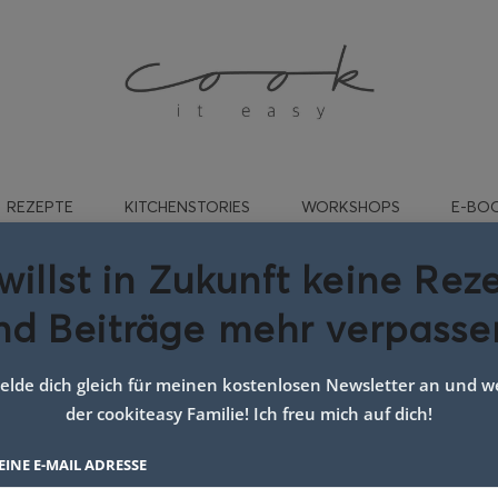
REZEPTE
KITCHENSTORIES
WORKSHOPS
E-BO
willst in Zukunft keine Rez
nd Beiträge mehr verpasse
t:
Kinder bento box
lde dich gleich für meinen kostenlosen Newsletter an und we
der cookiteasy Familie! Ich freu mich auf dich!
EINE E-MAIL ADRESSE