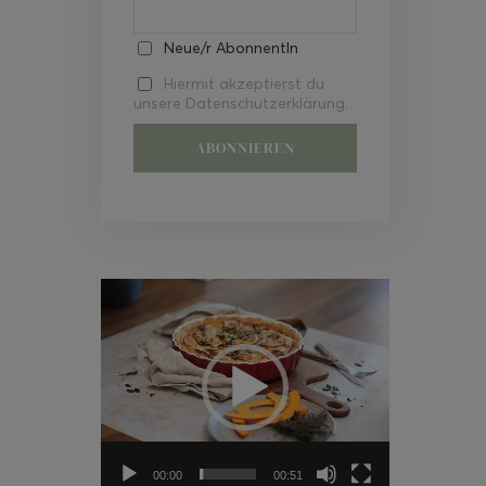
Neue/r AbonnentIn
Hiermit akzeptierst du
unsere Datenschutzerklärung.
Video-
Player
00:00
00:51