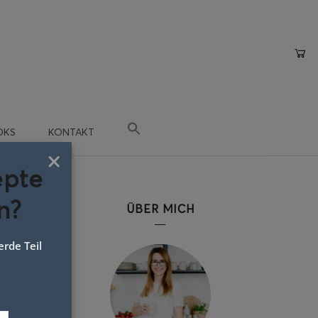
OKS
KONTAKT
×
epte
n?
ÜBER MICH
rde Teil