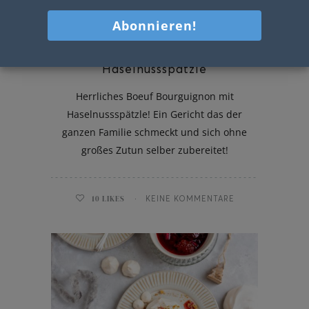
Boeuf Bourguignon mit
Haselnussspätzle
Herrliches Boeuf Bourguignon mit
Haselnussspätzle! Ein Gericht das der
ganzen Familie schmeckt und sich ohne
großes Zutun selber zubereitet!
10
LIKES
KEINE KOMMENTARE