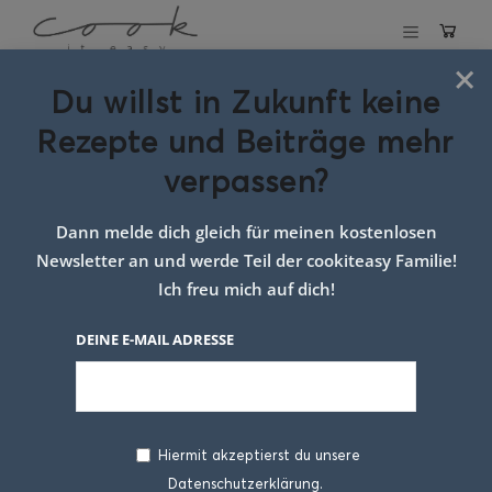
×
Du willst in Zukunft keine
Schlagwort:
idee
Rezepte und Beiträge mehr
für einfaches
verpassen?
weihnachtsdessert
Dann melde dich gleich für meinen kostenlosen
Newsletter an und werde Teil der cookiteasy Familie!
Ich freu mich auf dich!
DEINE E-MAIL ADRESSE
Hiermit akzeptierst du unsere
Datenschutzerklärung.