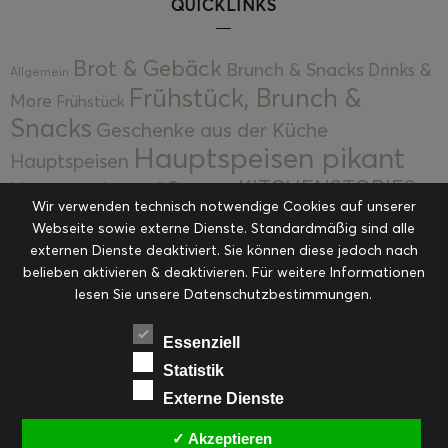
QUICKLINKS
Brot & Gebäck
Brunch & Snacks
Drinks &
Allgemein
Frühstück, Brunch &
More
Frühstück
Snacks
Geschenke aus der Küche
Hauptspeisen pikant
Hauptspeisen
KITCHENSTORIES
Hauptspeisen süß
Kekse
Wir verwenden technisch notwendige Cookies auf unserer
Kuchen, Torten & Desserts
Kuchen und
Webseite sowie externe Dienste. Standardmäßig sind alle
Kulinarische Mitbringsel &
Desserts
externen Dienste deaktiviert. Sie können diese jedoch nach
Kulinarik
Eingemachtes
belieben aktivieren & deaktivieren. Für weitere Informationen
Resteküche
Ohne Kategorie
Ostern
lesen Sie unsere Datenschutzbestimmungen.
Slider
Startseite
Rezepte
Saisonal
Suppen, Salate & Vorspeisen
Vorspeisen &
Essenziell
Vorspeisen, Salate & Suppen
Suppen
Statistik
Weihnachten
Externe Dienste
Workshops & Events
✓ Akzeptieren