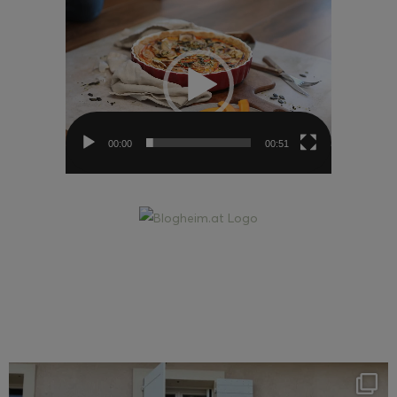
Video-
Player
00:00
00:51