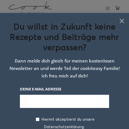
×
Du willst in Zukunft keine
Schlagwort:
Rezepte und Beiträge mehr
hörnchen
verpassen?
Dann melde dich gleich für meinen kostenlosen
Newsletter an und werde Teil der cookiteasy Familie!
Ich freu mich auf dich!
DEINE E-MAIL ADRESSE
Hiermit akzeptierst du unsere
Datenschutzerklärung.