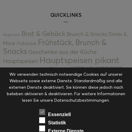
QUICKLINKS
Brot & Gebäck
Brunch & Snacks
Drinks &
Allgemein
Frühstück, Brunch &
More
Frühstück
Snacks
Geschenke aus der Küche
Hauptspeisen pikant
Hauptspeisen
KITCHENSTORIES
Hauptspeisen süß
Kekse
Wir verwenden technisch notwendige Cookies auf unserer
Kuchen, Torten & Desserts
Kuchen und
Webseite sowie externe Dienste. Standardmäßig sind alle
Kulinarische Mitbringsel &
Desserts
externen Dienste deaktiviert. Sie können diese jedoch nach
Kulinarik
Eingemachtes
belieben aktivieren & deaktivieren. Für weitere Informationen
Resteküche
Ohne Kategorie
Ostern
lesen Sie unsere Datenschutzbestimmungen.
Slider
Startseite
Rezepte
Saisonal
Suppen, Salate & Vorspeisen
Vorspeisen &
Essenziell
Vorspeisen, Salate & Suppen
Suppen
Statistik
Weihnachten
Externe Dienste
Workshops & Events