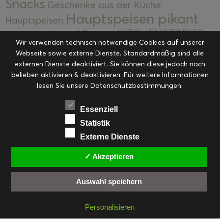
Snacks
Geschenke aus der Küche
Hauptspeisen pikant
Hauptspeisen
KITCHENSTORIES
Hauptspeisen süß
Kekse
Wir verwenden technisch notwendige Cookies auf unserer
Kuchen, Torten & Desserts
Kuchen und
Webseite sowie externe Dienste. Standardmäßig sind alle
Kulinarische Mitbringsel &
Desserts
externen Dienste deaktiviert. Sie können diese jedoch nach
Kulinarik
Eingemachtes
belieben aktivieren & deaktivieren. Für weitere Informationen
Resteküche
Ohne Kategorie
Ostern
lesen Sie unsere Datenschutzbestimmungen.
Slider
Startseite
Rezepte
Saisonal
Suppen, Salate & Vorspeisen
Vorspeisen &
Essenziell
Vorspeisen, Salate & Suppen
Suppen
Statistik
Weihnachten
Externe Dienste
Workshops & Events
✓ Akzeptieren
Auswahl speichern
FACEBOOK
PINTEREST
EMAIL
INSTAGRAM
RSS
Personalisieren