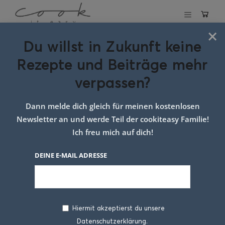
×
Du willst in Zukunft keine
Karfiol-Carbonara mit
Rezepte und Beiträge mehr
gerösteten Mandeln
verpassen?
25. MÄRZ 2020
Dann melde dich gleich für meinen kostenlosen
Newsletter an und werde Teil der cookiteasy Familie!
Ich freu mich auf dich!
DEINE E-MAIL ADRESSE
Hiermit akzeptierst du unsere
Datenschutzerklärung.