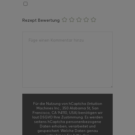
Rezept Bewertung
Für die Nutzung von hCaptcha (Intuition
Machines Inc., 350 Alabama St, San
Francisco, CA 94110, USA) benötigen wir
laut DSGVO Ihre Zustimmung. Es werden
seitens hCaptcha personenbezogene
Daten erhoben, verarbeitet und
gespeichert. Welche Daten genau