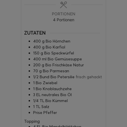
PORTIONEN
4
Portionen
ZUTATEN
400
g
Bio Hörnchen
400
g
Bio Karfiol
150
g
Bio Speckwürfel
400
ml
Bio Gemüsesuppe
200
g
Bio Frischkäse Natur
70
g
Bio Parmesan
1/2
Bund
Bio Petersilie
frisch gehackt
1
Bio Zwiebel
1
Bio Knoblauchzehe
3
EL
neutrales Bio Öl
1/4
TL
Bio Kümmel
1
TL
Salz
Prise
Pfeffer
Topping
4
EL
Bio Mandelblättchen