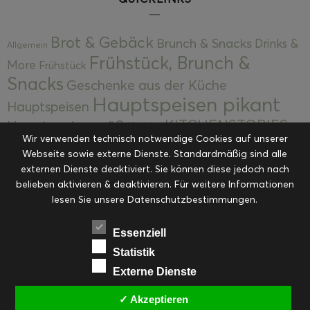
Brot & Gebäck
Brunch & Snacks
Drinks &
Allgemein
Frühstück, Brunch &
More
Frühstück
Snacks
Geschenke aus der Küche
Hauptspeisen pikant
Hauptspeisen
KITCHENSTORIES
Hauptspeisen süß
Kekse
Wir verwenden technisch notwendige Cookies auf unserer
Kuchen, Torten & Desserts
Kuchen und
Webseite sowie externe Dienste. Standardmäßig sind alle
Kulinarische Mitbringsel &
Desserts
externen Dienste deaktiviert. Sie können diese jedoch nach
Kulinarik
Eingemachtes
belieben aktivieren & deaktivieren. Für weitere Informationen
Resteküche
Ohne Kategorie
Ostern
lesen Sie unsere Datenschutzbestimmungen.
Slider
Startseite
Rezepte
Saisonal
Suppen, Salate & Vorspeisen
Vorspeisen &
Essenziell
Vorspeisen, Salate & Suppen
Suppen
Statistik
Weihnachten
Externe Dienste
Workshops & Events
✓ Akzeptieren