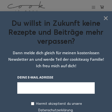
×
Du willst in Zukunft keine
Schlagwort:
Rezepte und Beiträge mehr
karfiol carbonara
verpassen?
google
Dann melde dich gleich für meinen kostenlosen
Newsletter an und werde Teil der cookiteasy Familie!
Ich freu mich auf dich!
DEINE E-MAIL ADRESSE
Hiermit akzeptierst du unsere
Datenschutzerklärung.