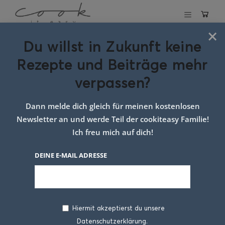
×
Du willst in Zukunft keine
Schlagwort:
Rezepte und Beiträge mehr
gefüllte
verpassen?
Palatschinken
Dann melde dich gleich für meinen kostenlosen
Newsletter an und werde Teil der cookiteasy Familie!
Ich freu mich auf dich!
DEINE E-MAIL ADRESSE
Hiermit akzeptierst du unsere
Datenschutzerklärung.