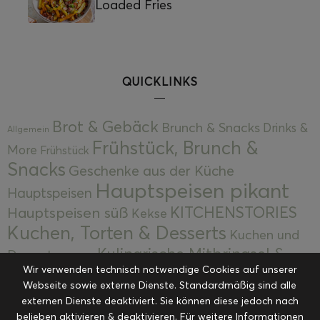
Loaded Fries
QUICKLINKS
Brot & Gebäck
Brunch & Snacks
Drinks &
Allgemein
Frühstück, Brunch &
More
Frühstück
Snacks
Geschenke aus der Küche
Hauptspeisen pikant
Hauptspeisen
KITCHENSTORIES
Hauptspeisen süß
Kekse
Kuchen, Torten & Desserts
Kuchen und
Kulinarische Mitbringsel &
Desserts
Kulinarik
Wir verwenden technisch notwendige Cookies auf unserer
Eingemachtes
Resteküche
Ohne Kategorie
Ostern
Webseite sowie externe Dienste. Standardmäßig sind alle
Slider
Startseite
Rezepte
Saisonal
externen Dienste deaktiviert. Sie können diese jedoch nach
Suppen, Salate & Vorspeisen
belieben aktivieren & deaktivieren. Für weitere Informationen
Vorspeisen &