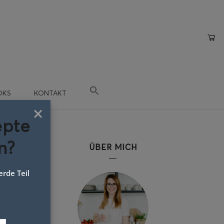
OKS
KONTAKT
×
epte
n?
ÜBER MICH
rde Teil