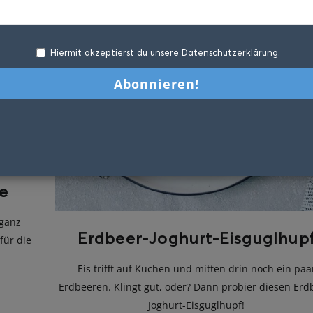
Hiermit akzeptierst du unsere Datenschutzerklärung.
e
 ganz
Erdbeer-Joghurt-Eisguglhup
für die
Eis trifft auf Kuchen und mitten drin noch ein paa
Erdbeeren. Klingt gut, oder? Dann probier diesen Erd
Joghurt-Eisguglhupf!