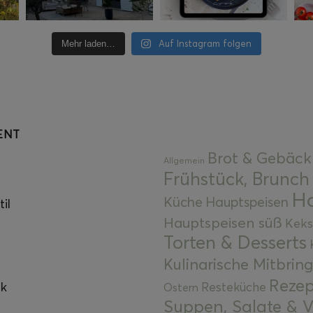
Auf Instagram folgen
Mehr laden…
ENT
Brot & Gebäck
Allgemein
Frühstück, Brunch
Ha
Küche
Hauptspeisen
il
Hauptspeisen süß
Keks
Torten & Desserts
Kulinarische Mitbrin
Rezep
ok
Resteküche
Ostern
Suppen, Salate & V