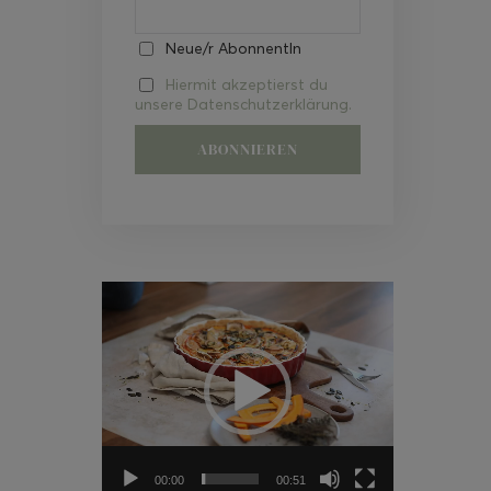
Neue/r AbonnentIn
Hiermit akzeptierst du
unsere Datenschutzerklärung.
Video-
Player
00:00
00:51