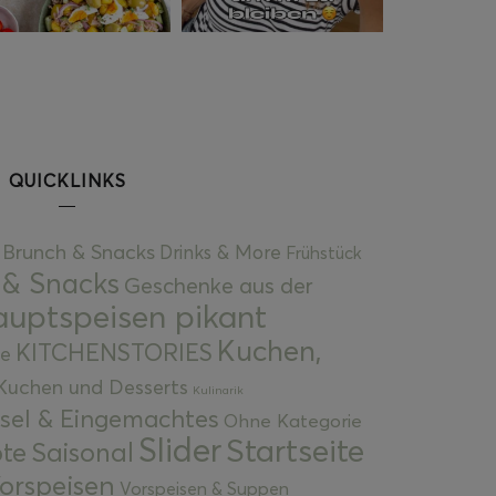
QUICKLINKS
Brunch & Snacks
Drinks & More
Frühstück
 & Snacks
Geschenke aus der
uptspeisen pikant
Kuchen,
KITCHENSTORIES
e
Kuchen und Desserts
Kulinarik
gsel & Eingemachtes
Ohne Kategorie
Slider
Startseite
te
Saisonal
orspeisen
Vorspeisen & Suppen