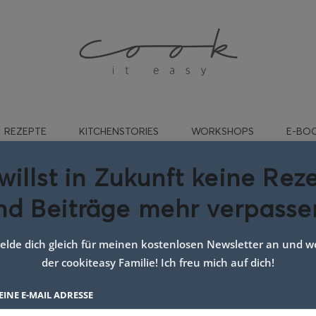
REZEPTE
KITCHENSTORIES
WORKSHOPS
E-BO
willst in Zukunft keine Rez
nd Beiträge mehr verpasse
erdbeer joghurt torte
lde dich gleich für meinen kostenlosen Newsletter an und we
der cookiteasy Familie! Ich freu mich auf dich!
EINE E-MAIL ADRESSE