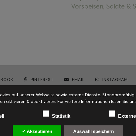
Vorspeisen, Salate &
EBOOK
PINTEREST
EMAIL
INSTAGRAM
© cookiteasy.at by Simone Kemptner | powered by
ECKER Digital IT Solutions
ies auf unserer Webseite sowie externe Dienste. Standardmäßig sin
en aktivieren & deaktivieren. Für weitere Informationen lesen Sie
ell
Statistik
Externe
✓ Akzeptieren
Auswahl speichern