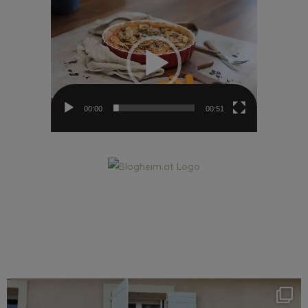
Video-
Player
00:00
00:51