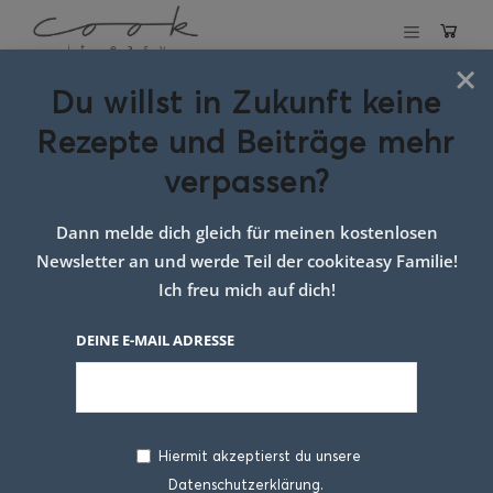
×
Du willst in Zukunft keine
Schlagwort:
Rezepte und Beiträge mehr
eierschöberl
verpassen?
Dann melde dich gleich für meinen kostenlosen
Newsletter an und werde Teil der cookiteasy Familie!
Ich freu mich auf dich!
DEINE E-MAIL ADRESSE
Hiermit akzeptierst du unsere
Datenschutzerklärung.