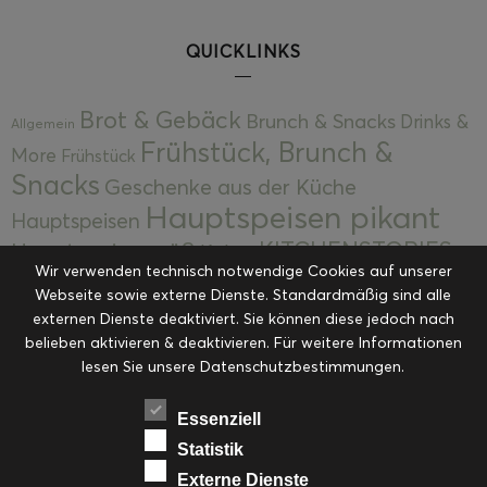
QUICKLINKS
Brot & Gebäck
Brunch & Snacks
Drinks &
Allgemein
Frühstück, Brunch &
More
Frühstück
Snacks
Geschenke aus der Küche
Hauptspeisen pikant
Hauptspeisen
KITCHENSTORIES
Hauptspeisen süß
Kekse
Wir verwenden technisch notwendige Cookies auf unserer
Kuchen, Torten & Desserts
Kuchen und
Webseite sowie externe Dienste. Standardmäßig sind alle
Kulinarische Mitbringsel &
Desserts
externen Dienste deaktiviert. Sie können diese jedoch nach
Kulinarik
Eingemachtes
belieben aktivieren & deaktivieren. Für weitere Informationen
Resteküche
Ohne Kategorie
Ostern
lesen Sie unsere Datenschutzbestimmungen.
Slider
Startseite
Rezepte
Saisonal
Suppen, Salate & Vorspeisen
Vorspeisen &
Essenziell
Vorspeisen, Salate & Suppen
Suppen
Statistik
Weihnachten
Externe Dienste
Workshops & Events