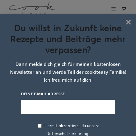
×
Du willst in Zukunft keine
Schlagwort:
Rezepte und Beiträge mehr
donuts aus dem
verpassen?
donutmaker
Dann melde dich gleich für meinen kostenlosen
Newsletter an und werde Teil der cookiteasy Familie!
Ich freu mich auf dich!
DEINE E-MAIL ADRESSE
Hiermit akzeptierst du unsere
Datenschutzerklärung.