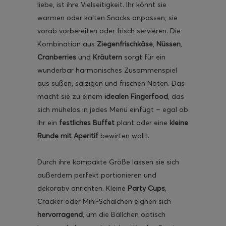
liebe, ist ihre Vielseitigkeit. Ihr könnt sie
warmen oder kalten Snacks anpassen, sie
vorab vorbereiten oder frisch servieren. Die
Kombination aus
Ziegenfrischkäse
,
Nüssen
,
Cranberries
und
Kräutern
sorgt für ein
ghurt-Eis am Stil
wunderbar harmonisches Zusammenspiel
aus süßen, salzigen und frischen Noten. Das
macht sie zu einem
idealen Fingerfood
, das
sich mühelos in jedes Menü einfügt – egal ob
ihr ein
festliches Buffet
plant oder eine
kleine
Runde mit Aperitif
bewirten wollt.
Durch ihre kompakte Größe lassen sie sich
außerdem perfekt portionieren und
dekorativ anrichten. Kleine
Party Cups
,
Cracker oder Mini-Schälchen eignen sich
hervorragend
, um die Bällchen optisch