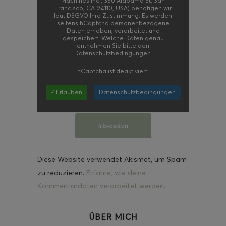
Machines Inc., 350 Alabama St, San
Francisco, CA 94110, USA) benötigen wir
laut DSGVO Ihre Zustimmung. Es werden
seitens hCaptcha personenbezogene
Daten erhoben, verarbeitet und
gespeichert. Welche Daten genau
entnehmen Sie bitte den
Datenschutzbedingungen.
hCaptcha
ist deaktiviert.
✓ Erlauben
Datenschutzbedingungen
Diese Website verwendet Akismet, um Spam
zu reduzieren.
Erfahre, wie deine
Kommentardaten verarbeitet werden.
ÜBER MICH