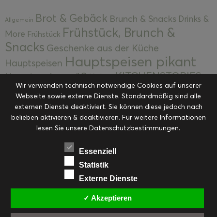
Brot & Gebäck
Brunch & Snacks
Drinks &
Allgemein
Frühstück, Brunch &
More
Frühstück
Snacks
Geschenke aus der Küche
Hauptspeisen pikant
Hauptspeisen
KITCHENSTORIES
Hauptspeisen süß
Kekse
Wir verwenden technisch notwendige Cookies auf unserer
Kuchen, Torten & Desserts
Kuchen und
Webseite sowie externe Dienste. Standardmäßig sind alle
Kulinarische Mitbringsel &
Desserts
externen Dienste deaktiviert. Sie können diese jedoch nach
Kulinarik
Eingemachtes
belieben aktivieren & deaktivieren. Für weitere Informationen
Resteküche
Ohne Kategorie
Ostern
lesen Sie unsere Datenschutzbestimmungen.
Slider
Startseite
Rezepte
Saisonal
Suppen, Salate & Vorspeisen
Vorspeisen &
Essenziell
Vorspeisen, Salate & Suppen
Suppen
Statistik
Weihnachten
Externe Dienste
Workshops & Events
✓ Akzeptieren