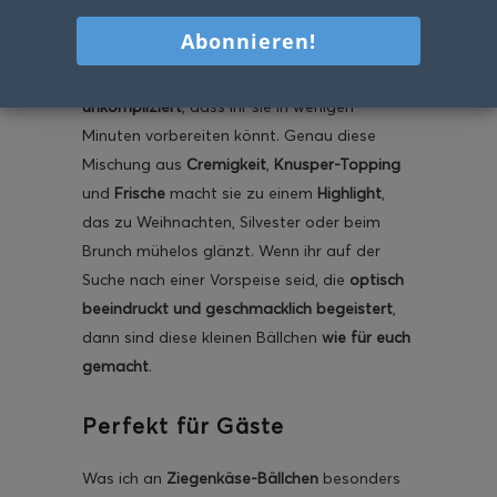
den
kleinen Häppchen, die jeden Tisch sofort
festlich
wirken lassen. Sie sind elegant,
aromatisch und gleichzeitig so
unkompliziert
, dass ihr sie in wenigen
Minuten vorbereiten könnt. Genau diese
Mischung aus
Cremigkeit
,
Knusper-Topping
und
Frische
macht sie zu einem
Highlight
,
das zu Weihnachten, Silvester oder beim
Brunch mühelos glänzt. Wenn ihr auf der
Suche nach einer Vorspeise seid, die
optisch
beeindruckt und geschmacklich begeistert
,
dann sind diese kleinen Bällchen
wie für euch
gemacht
.
Perfekt für Gäste
Was ich an
Ziegenkäse-Bällchen
besonders