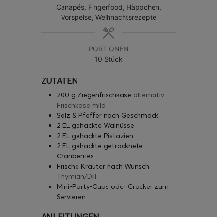
Canapés, Fingerfood, Häppchen,
Vorspeise, Weihnachtsrezepte
PORTIONEN
10
Stück
ZUTATEN
200
g
Ziegenfrischkäse
alternativ
Frischkäse mild
Salz & Pfeffer nach Geschmack
2
EL gehackte Walnüsse
2
EL gehackte Pistazien
2
EL gehackte getrocknete
Cranberries
Frische Kräuter nach Wunsch
Thymian/Dill
Mini-Party-Cups oder Cracker zum
Servieren
ANLEITUNGEN