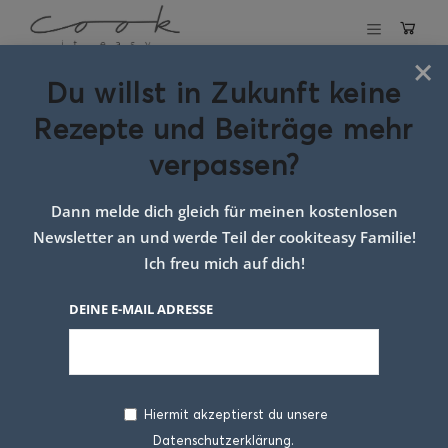
×
Du willst in Zukunft keine
Ziegenkäse-Bällchen
Rezepte und Beiträge mehr
verpassen?
11. DEZEMBER 2025
Dann melde dich gleich für meinen kostenlosen
Newsletter an und werde Teil der cookiteasy Familie!
Ich freu mich auf dich!
DEINE E-MAIL ADRESSE
Hiermit akzeptierst du unsere
Ziegenkäse-Bällchen
gehören für mich zu
Datenschutzerklärung.