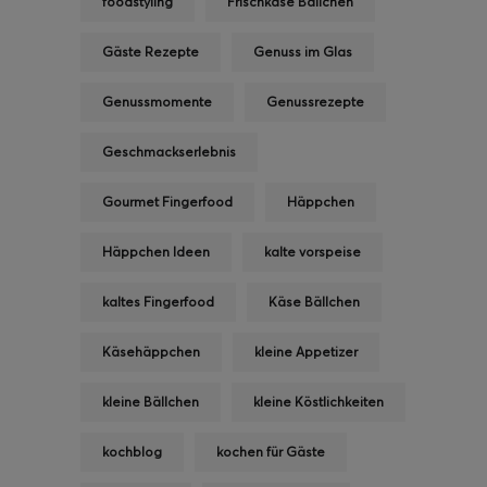
foodstyling
Frischkäse Bällchen
Gäste Rezepte
Genuss im Glas
Genussmomente
Genussrezepte
Geschmackserlebnis
Gourmet Fingerfood
Häppchen
Häppchen Ideen
kalte vorspeise
kaltes Fingerfood
Käse Bällchen
Käsehäppchen
kleine Appetizer
kleine Bällchen
kleine Köstlichkeiten
kochblog
kochen für Gäste