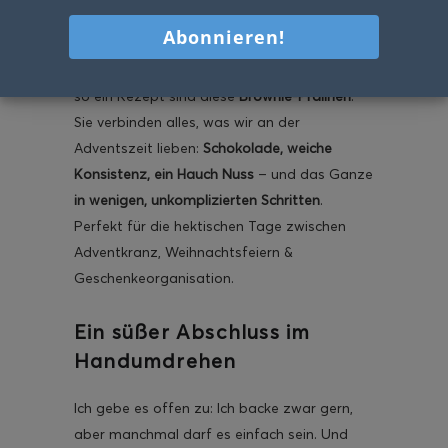
„Weihnachten“ schmecken – ohne dass man
stundenlang Teig ausrollt, Form für Form
aussticht oder aufwendig dekoriert. Genau
so ein Rezept sind diese
Brownie-Pralinen
.
Sie verbinden alles, was wir an der
Adventszeit lieben:
Schokolade, weiche
Konsistenz, ein Hauch Nuss
– und das Ganze
in wenigen, unkomplizierten Schritten
.
Perfekt für die hektischen Tage zwischen
Adventkranz, Weihnachtsfeiern &
Geschenkeorganisation.
Ein süßer Abschluss im
Handumdrehen
Ich gebe es offen zu: Ich backe zwar gern,
aber manchmal darf es einfach sein. Und