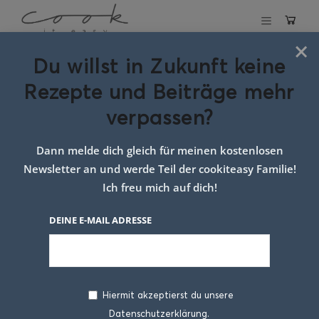
×
Du willst in Zukunft keine
Brownie Pralinen
Rezepte und Beiträge mehr
verpassen?
10. DEZEMBER 2025
Dann melde dich gleich für meinen kostenlosen
Newsletter an und werde Teil der cookiteasy Familie!
Ich freu mich auf dich!
DEINE E-MAIL ADRESSE
Hiermit akzeptierst du unsere
Es gibt Rezepte, die sofort nach
Datenschutzerklärung.