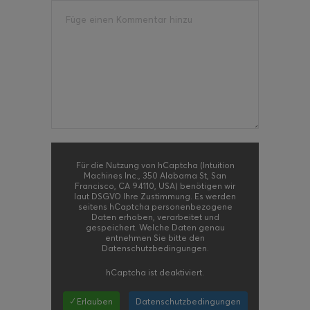
Für die Nutzung von hCaptcha (Intuition
Machines Inc., 350 Alabama St, San
Francisco, CA 94110, USA) benötigen wir
laut DSGVO Ihre Zustimmung. Es werden
seitens hCaptcha personenbezogene
Daten erhoben, verarbeitet und
gespeichert. Welche Daten genau
entnehmen Sie bitte den
Datenschutzbedingungen.
hCaptcha
ist deaktiviert.
✓ Erlauben
Datenschutzbedingungen