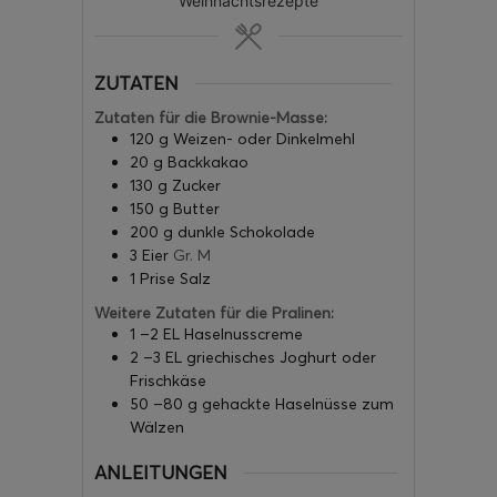
Weihnachtsrezepte
ZUTATEN
Zutaten für die Brownie-Masse:
120
g
Weizen- oder Dinkelmehl
20
g
Backkakao
130
g
Zucker
150
g
Butter
200
g
dunkle Schokolade
3
Eier
Gr. M
1
Prise Salz
Weitere Zutaten für die Pralinen:
1
–2 EL Haselnusscreme
2
–3 EL griechisches Joghurt oder
Frischkäse
50
–80 g gehackte Haselnüsse zum
Wälzen
ANLEITUNGEN