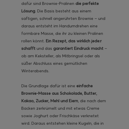
dafür sind Brownie-Pralinen
die perfekte
Lösung
. Die Basis besteht aus einem
saftigen, schnell angerührten Brownie – und
daraus entsteht im Handumdrehen eine
formbare Masse, die ihr zu kleinen Pralinen
ghurt-Eis am Stil
rollen könnt.
Ein Rezept, das wirklich jede:r
schafft
und das
garantiert Eindruck macht
–
ob am Keksteller, als Mitbringsel oder als
süßer Abschluss eines gemütlichen
Winterabends.
Die Grundlage dafür ist eine
einfache
Brownie-Masse aus Schokolade, Butter,
Kakao, Zucker, Mehl und Eiern
, die nach dem
Backen zerkrümelt und mit etwas Creme
sowie Joghurt oder Frischkäse verknetet
wird. Daraus entstehen kleine Kugeln, die in