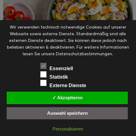
Wir verwenden technisch notwendige Cookies auf unserer
Auf Instagram folgen
Mehr laden…
Webseite sowie externe Dienste. Standardmäßig sind alle
externen Dienste deaktiviert. Sie können diese jedoch nach
belieben aktivieren & deaktivieren. Für weitere Informationen
lesen Sie unsere Datenschutzbestimmungen.
Essenziell
NEUESTER CONTENT
Statistik
Externe Dienste
✓ Akzeptieren
Erdbeer-Joghurt-Eis am Stil
Auswahl speichern
Personalisieren