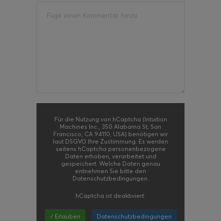
Für die Nutzung von hCaptcha (Intuition
Machines Inc., 350 Alabama St, San
Francisco, CA 94110, USA) benötigen wir
laut DSGVO Ihre Zustimmung. Es werden
seitens hCaptcha personenbezogene
Daten erhoben, verarbeitet und
gespeichert. Welche Daten genau
entnehmen Sie bitte den
Datenschutzbedingungen.
hCaptcha
ist deaktiviert.
✓ Erlauben
Datenschutzbedingungen