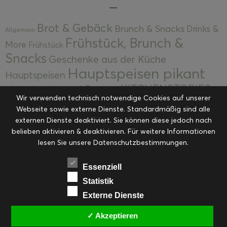
Brot & Gebäck
Brunch & Snacks
Drinks &
Allgemein
Frühstück, Brunch &
More
Frühstück
Snacks
Geschenke aus der Küche
Hauptspeisen pikant
Hauptspeisen
KITCHENSTORIES
Hauptspeisen süß
Kekse
Wir verwenden technisch notwendige Cookies auf unserer
Kuchen, Torten & Desserts
Kuchen und
Webseite sowie externe Dienste. Standardmäßig sind alle
Kulinarische Mitbringsel &
Desserts
externen Dienste deaktiviert. Sie können diese jedoch nach
Kulinarik
Eingemachtes
belieben aktivieren & deaktivieren. Für weitere Informationen
Resteküche
Ohne Kategorie
Ostern
lesen Sie unsere Datenschutzbestimmungen.
Slider
Startseite
Rezepte
Saisonal
Suppen, Salate & Vorspeisen
Vorspeisen &
Essenziell
Vorspeisen, Salate & Suppen
Suppen
Statistik
Weihnachten
Externe Dienste
Workshops & Events
✓ Akzeptieren