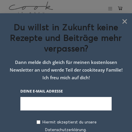
×
Du willst in Zukunft keine
Schlagwort:
Rezepte und Beiträge mehr
Zwetschken
verpassen?
Schnecken
Dann melde dich gleich für meinen kostenlosen
Newsletter an und werde Teil der cookiteasy Familie!
Ich freu mich auf dich!
DEINE E-MAIL ADRESSE
Hiermit akzeptierst du unsere
Datenschutzerklärung.