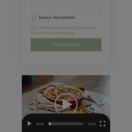
Neue/r AbonnentIn
Hiermit akzeptierst du unsere
Datenschutzerklärung.
Video-
Player
00:00
00:51