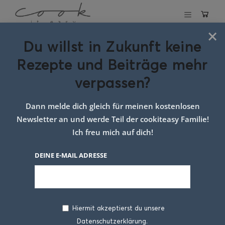
×
Du willst in Zukunft keine
Schlagwort:
zimt
Rezepte und Beiträge mehr
waffel kekse
verpassen?
Dann melde dich gleich für meinen kostenlosen
Newsletter an und werde Teil der cookiteasy Familie!
Ich freu mich auf dich!
DEINE E-MAIL ADRESSE
Hiermit akzeptierst du unsere
Datenschutzerklärung.