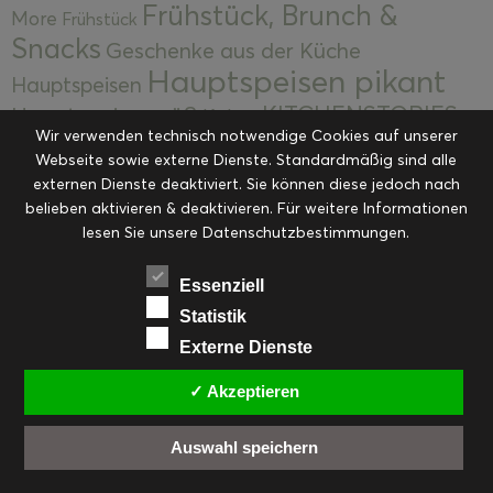
Frühstück, Brunch &
More
Frühstück
Snacks
Geschenke aus der Küche
Hauptspeisen pikant
Hauptspeisen
KITCHENSTORIES
Hauptspeisen süß
Kekse
Wir verwenden technisch notwendige Cookies auf unserer
Kuchen, Torten & Desserts
Kuchen und
Webseite sowie externe Dienste. Standardmäßig sind alle
Kulinarische Mitbringsel &
Desserts
externen Dienste deaktiviert. Sie können diese jedoch nach
Kulinarik
Eingemachtes
belieben aktivieren & deaktivieren. Für weitere Informationen
Resteküche
Ohne Kategorie
Ostern
lesen Sie unsere Datenschutzbestimmungen.
Slider
Startseite
Rezepte
Saisonal
Suppen, Salate & Vorspeisen
Vorspeisen &
Essenziell
Vorspeisen, Salate & Suppen
Suppen
Statistik
Weihnachten
Externe Dienste
Workshops & Events
✓ Akzeptieren
Auswahl speichern
FACEBOOK
PINTEREST
EMAIL